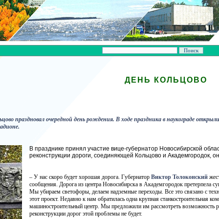
ДЕНЬ КОЛЬЦОВО
цово праздновал очередной день рождения. В ходе праздника в наукограде открыли
адионе.
В празднике принял участие вице-губернатор Новосибирской обла
реконструкции дороги, соединяющей Кольцово и Академгородок, он
– У нас скоро будет хорошая дорога. Губернатор
Виктор Толоконский
жес
сообщения. Дорога из центра Новосибирска в Академгородок претерпела су
Мы убираем светофоры, делаем надземные переходы. Все это связано с тех
этот проект. Недавно к нам обратилась одна крупная станкостроительная ко
машиностроительный центр. Мы предложили им рассмотреть возможность рас
реконструкции дорог этой проблемы не будет.