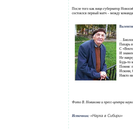
После того как вице-губернатор Новоси
состоялся первый матч – между команд
Валенти
…Биолог!
Пахарь и
С «Векто
И знаме
Не навре
Будь-то 
Помня: п
Искони, 
Никто н
Фото В. Новикова и пресс-центра наук
«Наука в Сибири»
Источник: