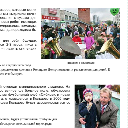
джеров, которые могли
но мы выделили почти
рования с вузами для
 поиск ребят, имеющих
ормировались команды,
команда переходила бы
ь для себя будущих
со 2-3 курса, писать
 – платить стипендии
Праздник в наукограде
А со следующего года
предложение сделать в Кольцово Центр познания и развлечения для детей. В
ать его быстрее.
й очереди муниципального стадиона. На
усственное футбольное поле, обустроена
стал футбольный клуб «Сибирь», и новая
а, открывшегося в Кольцово в 2006 году.
дущем Кольцово будет ассоциироваться со
ытием, будут установлены трибуны для
ий спортом всех жителей наукограда.