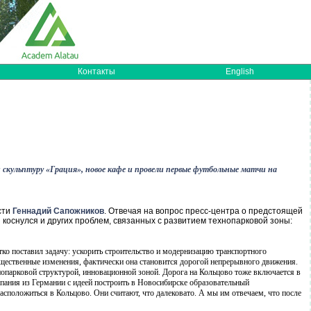
Контакты
English
 скульптуру «Грация», новое кафе и провели первые футбольные матчи на
сти
Геннадий Сапожников
. Отвечая на вопрос пресс-центра о предстоящей
 коснулся и других проблем, связанных с развитием технопарковой зоны:
тко поставил задачу: ускорить строительство и модернизацию транспортного
щественные изменения, фактически она становится дорогой непрерывного движения.
нопарковой структурой, инновационной зоной. Дорога на Кольцово тоже включается в
мпания из Германии с идеей построить в Новосибирске образовательный
положиться в Кольцово. Они считают, что далековато. А мы им отвечаем, что после