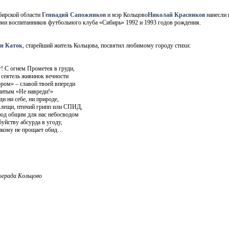
бирской области
Геннадий Сапожников
и мэр Кольцово
Николай Красников
нанесли 
ами воспитанников футбольного клуба «Сибирь» 1992 и 1993 годов рождения.
н Каток
, старейший житель Кольцова, посвятил любимому городу стихи:
 С огнем Прометея в груди,
 сеятель живинок вечности
ром» – славой твоей впереди
нитым «Не навреди!»
ди ни себе, ни природе,
клещи, птичий грипп или СПИД,
од общим для нас небосводом
буйству абсурда в угоду,
икому не прощает обид…
ограда Кольцово