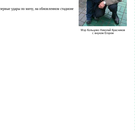
первые удары по мячу, на обновленном стадионе
Мэр Кольцово Николай Красников
с внуком Егором