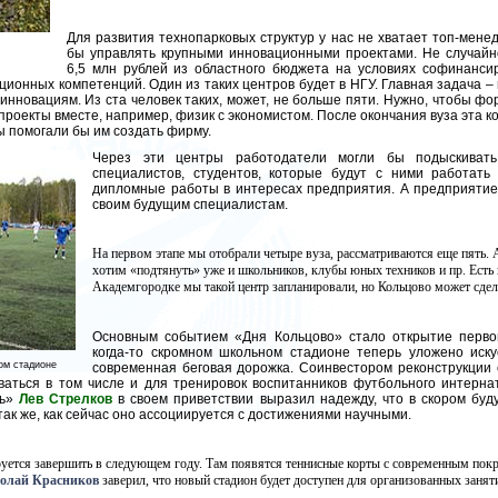
Для развития технопарковых структур у нас не хватает топ-мене
бы управлять крупными инновационными проектами. Не случай
6,5 млн рублей из областного бюджета на условиях софинанси
ционных компетенций. Один из таких центров будет в НГУ. Главная задача –
 инновациям. Из ста человек таких, может, не больше пяти. Нужно, чтобы ф
роекты вместе, например, физик с экономистом. После окончания вуза эта 
мы помогали бы им создать фирму.
Через эти центры работодатели могли бы подыскиват
специалистов, студентов, которые будут с ними работать 
дипломные работы в интересах предприятия. А предприятие
своим будущим специалистам.
На первом этапе мы отобрали четыре вуза, рассматриваются еще пять. 
хотим «подтянуть» уже и школьников, клубы юных техников и пр. Есть 
Академгородке мы такой центр запланировали, но Кольцово может сдел
Основным событием «Дня Кольцово» стало открытие перво
когда-то скромном школьном стадионе теперь уложено иск
ом стадионе
современная беговая дорожка. Соинвестором реконструкции 
аться в том числе и для тренировок воспитанников футбольного интернат
ь»
Лев Стрелков
в своем приветствии выразил надежду, что в скором бу
ак же, как сейчас оно ассоциируется с достижениями научными.
уется завершить в следующем году. Там появятся теннисные корты с современным покр
олай Красников
заверил, что новый стадион будет доступен для организованных занят