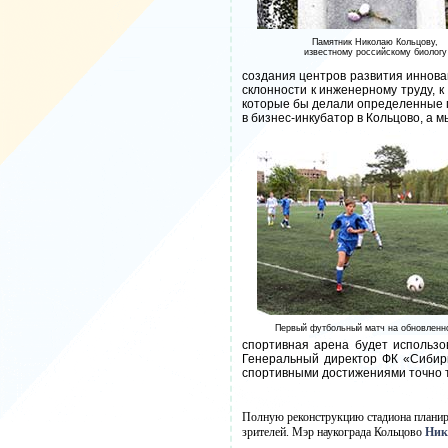
Памятник Николаю Кольцову,
известному российскому биологу
создания центров развития иннова
склонности к инженерному труду, к
которые бы делали определенные п
в бизнес-инкубатор в Кольцово, а 
Первый футбольный матч на обновленн
спортивная арена будет использов
Генеральный директор ФК «Сибир
спортивными достижениями точно т
Полную реконструкцию стадиона планир
зрителей. Мэр наукограда Кольцово
Ник