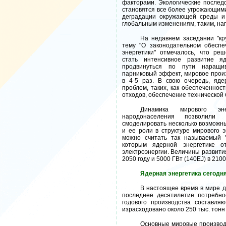
факторами. Экологические послед
становятся все более угрожающими
деградации окружающей среды и
глобальным изменениям, таким, нап
На недавнем заседании "кр
тему "О законодательном обеспе
энергетики" отмечалось, что р
стать интенсивное развитие я
продвинуться по пути наращив
парниковый эффект, мировое прои
в 4-5 раз. В свою очередь, яд
проблем, таких, как обеспеченнос
отходов, обеспечение технической 
Динамика мирового эн
народонаселения позволили 
смоделировать несколько возможны
и ее роли в структуре мирового 
можно считать так называемый "
которым ядерной энергетике о
электроэнергии. Величины развити
2050 году и 5000 ГВт (140EJ) в 2100
Ядерная энергетика сегодн
В настоящее время в мире де
последнее десятилетие потребно
годового производства составля
израсходовано около 250 тыс. тонн 
Основные мировые производи