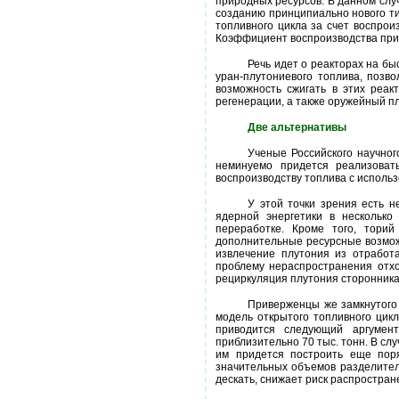
природных ресурсов. В данном слу
созданию принципиально нового ти
топливного цикла за счет воспрои
Коэффициент воспроизводства при
Речь идет о реакторах на б
уран-плутониевого топлива, позв
возможность сжигать в этих реак
регенерации, а также оружейный п
Две альтернативы
Ученые Российского научног
неминуемо придется реализоват
воспроизводству топлива с использ
У этой точки зрения есть н
ядерной энергетики в несколько
переработке. Кроме того, тори
дополнительные ресурсные возможн
извлечение плутония из отработ
проблему нераспространения отхо
рециркуляция плутония сторонника
Приверженцы же замкнутого 
модель открытого топливного цикл
приводится следующий аргуме
приблизительно 70 тыс. тонн. В сл
им придется построить еще пор
значительных объемов разделитель
дескать, снижает риск распростран