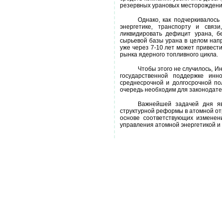
резервных урановых месторождений
Однако, как подчеркивалось
энергетике, транспорту и свя
ликвидировать дефицит урана, б
сырьевой базы урана в целом нап
уже через 7-10 лет может привести
рынка ядерного топливного цикла.
Чтобы этого не случилось, И
государственной поддержке инн
среднесрочной и долгосрочной по
очередь необходим для законодате
Важнейшей задачей дня яв
структурной реформы в атомной от
основе соответствующих изменен
управления атомной энергетикой и