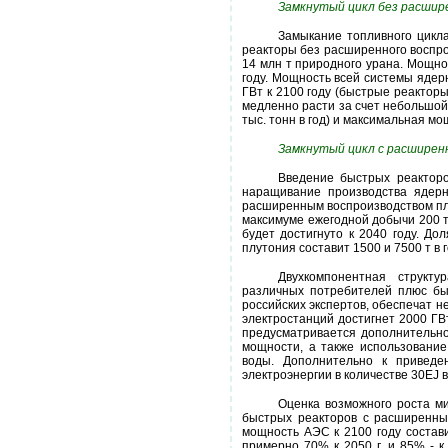
Замкнутый цикл без расшире
Замыкание топливного цикла
реакторы без расширенного воспро
14 млн т природного урана. Мощнос
году. Мощность всей системы ядерн
ГВт к 2100 году (быстрые реактор
медленно расти за счет небольшой
тыс. тонн в год) и максимальная мо
Замкнутый цикл с расширен
Введение быстрых реакторо
наращивание производства ядерн
расширенным воспроизводством плу
максимуме ежегодной добычи 200 т
будет достигнуто к 2040 году. До
плутония составит 1500 и 7500 т в 
Двухкомпонентная структу
различных потребителей плюс бы
российских экспертов, обеспечат н
электростанций достигнет 2000 ГВт
предусматривается дополнительно
мощности, а также использование
воды. Дополнительно к приведе
электроэнергии в количестве 30EJ в 
Оценка возможного роста ми
быстрых реакторов с расширенны
мощность АЭС к 2100 году состави
примерно 70% к 2050 г. и 85% - к