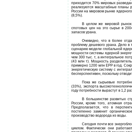
приходится 70% мировых разведанн
реализуются масштабные планы ра
России на мировом рынке ядерного 
(8,5%).
В целом же мировой рынок 
спотовых цен на это сырье в 200
запасов урана.
Очевидно, что в более отд
проблему дешевого урана. Дело в 
сценарию модели глобальной ядерн
мощности системы ядерной энергет
чем 300 тыс. т, а интегральное пот
(43 млн т). Мощность разделитель
примерно 1200 млн ЕРР в год. Сокр
энергетическую систему с интеграл
бесперспективен, поскольку отводи
Пока же сырьевые потребно
(33%), экспорта высокотехнологич
году потребности вырастут в 1,2 р
В большинстве развитых ст
России, кроме того, атомная отр
Предполагается, что в перспек
постепенно заменит органическо
производство водорода из воды.
Сегодня почти все энергобло
циклом. Фактически они работаю