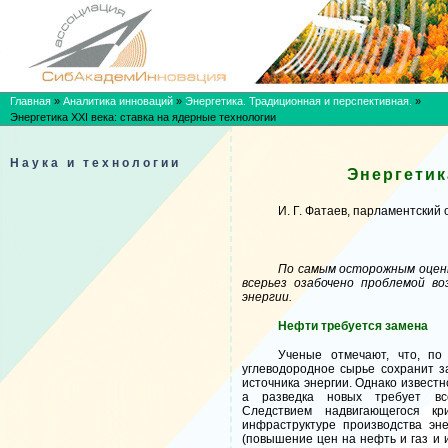
Главная
»
Аналитика инноваций
»
Энергетика. Традиционная и перспективная.
»
Энергетика XXI века: ставка на ядерные технологии
Наука и технологии
Энергетик
И. Г. Фатаев, парламентский
По самым осторожным оценк
всерьез озабочено проблемой в
энергии.
Нефти требуется замена
Ученые отмечают, что, по
углеводородное сырье сохранит з
источника энергии. Однако извест
а разведка новых требует вс
Следствием надвигающегося кр
инфраструктуре производства эне
(повышение цен на нефть и газ и 