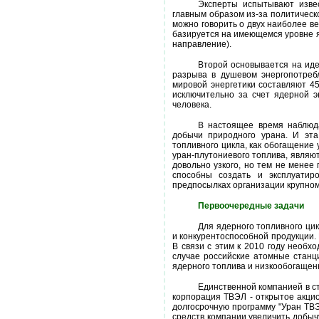
Эксперты испытывают извес
главным образом из-за политическ
можно говорить о двух наиболее в
базируется на имеющемся уровне я
направление).
Второй основывается на иде
разрыва в душевом энергопотреб
мировой энергетики составляют 45
исключительно за счет ядерной э
человека.
В настоящее время наблюда
добычи природного урана. И эта
топливного цикла, как обогащение
уран-плутониевого топлива, являю
довольно узкого, но тем не менее
способны создать и эксплуатир
предпосылках организации крупно
Первоочередные задачи
Для ядерного топливного ци
и конкурентоспособной продукции.
В связи с этим к 2010 году необход
случае российские атомные станц
ядерного топлива и низкообогащен
Единственной компанией в ст
корпорация ТВЭЛ - открытое акци
долгосрочную программу "Уран ТВЭ
средств компании увеличить добычу 