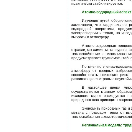
практически стабилизируется.
Атомно-водородный аспект
Изучение путей обеспечени
заключению, что кардинальное 
водородной энергетики, преду
электроэнергии и тепла, но и во
выбросы в атмосферу.
Атомно-водородная концеп
отрасли, как химия, металлургия,
теплоснабжение с использовани
предусматривает крупномасштабно
По мнению ученых-ядерщиков
атмосферу от вредных выбросов 
способствовать снижению риска 
развивающиеся страны с неустойч
В настоящее время миров
осуществляется главным образом
исходного сырья расходуется на
природного газа приводит к загря
Экономить природный газ и 
метана с подводом тепла от выс
теплоснабжения с хемотермической
Региональная модель: труд