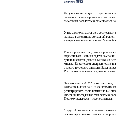
секторе ИРК?
Да, у нас конкуренция. По крупным ком
размещается одновременно и там, и зде
смысла им параллельно размещаться на
У нас заключен договор о совместном 
им надо выходить на фондовый рынок. 
выигрываем и мы, и Лондон. Мы не бои
В чем преимущества, почему российски
маркетингом. Главная задача компании 
длинный список, даже на ММВБ (я не го
многие. Ее замечают специфические инв
второго и третьего эшелона. Здесь ин
России значительно ниже, чем по выво
Чем мы лучше AIM? Во-первых, издерж
компания вышла на AIM (в Лондон), ей
регистрировать свою компанию в Лондон
издержки посредников там реально доро
Поэтому издержки – несопоставимы.
С другой стороны, все те иностранные
покупать российские бумаги непосредс