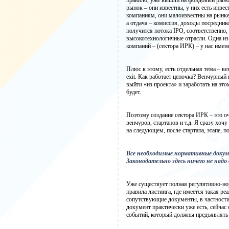
правило, уже вышли на фондовый рыно
рынок – они известны, у них есть инвес
компаниям, они малоизвестны на рынке
а отдача – комиссия, доходы посредник
получится потока IPO, соответственно,
высокотехнологичные отрасли. Одна из
компаний – (сектора ИРК) – у нас име
Плюс к этому, есть отдельная тема – ве
exit. Как работает цепочка? Венчурный 
выйти «из проекта» и заработать на эт
будет.
Поэтому создание сектора ИРК – это о
венчуров, стартапов и т.д. Я сразу хо
на следующем, после стартапа, этапе, 
Все необходимые нормативные докум
Законодательно здесь ничего не над
Уже существует полная регулятивно-но
правила листинга, где имеется такая р
сопутствующие документы, в частност
документ практически уже есть, сейчас
событий, который должны предъявлять