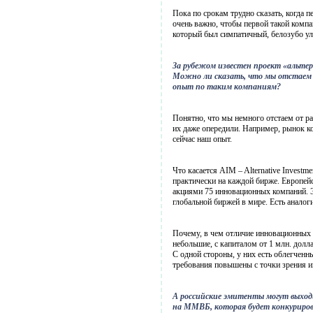
Пока по срокам трудно сказать, когда 
очень важно, чтобы первой такой комп
который был симпатичный, белозубо ул
За рубежом известен проект «альт
Можно ли сказать, что мы отстаем 
опыт по таким компаниям?
Понятно, что мы немного отстаем от ра
их даже опередили. Например, рынок к
сейчас наш опыт.
Что касается AIM – Alternative Investm
практически на каждой бирже. Европейс
акциями 75 инновационных компаний. Э
глобальной биржей в мире. Есть анало
Почему, в чем отличие инновационных
небольшие, с капиталом от 1 млн. долл
С одной стороны, у них есть облегченн
требования повышены с точки зрения и
А российские эмитенты могут выход
на ММВБ, которая будет конкуриров