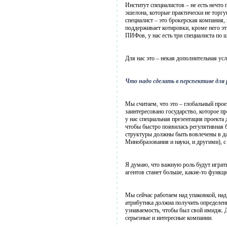
Институт специалистов – не есть нечто
эшелона, которые практически не торгу
специалист – это брокерская компания,
поддерживает котировки, кроме него эт
ПИФов, у нас есть три специалиста по
Для нас это – некая дополнительная ус
Что надо сделать в перспективе для
Мы считаем, что это – глобальный прое
заинтересовано государство, которое п
у нас специальная презентация проекта
чтобы быстро появилась регулятивная б
структуры должны быть вовлечены в д
Минобразования и науки, и другими),
Я думаю, что важную роль будут играт
агентов станет больше, какие-то функц
Мы сейчас работаем над упаковкой, над
атрибутика должна получить определенн
узнаваемость, чтобы был свой имидж. Д
серьезные и интересные компании.