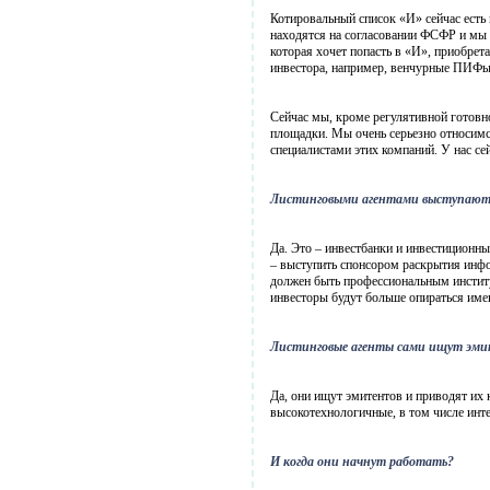
Котировальный список «И» сейчас есть 
находятся на согласовании ФСФР и мы 
которая хочет попасть в «И», приобрет
инвестора, например, венчурные ПИФы
Сейчас мы, кроме регулятивной готовн
площадки. Мы очень серьезно относимс
специалистами этих компаний. У нас се
Листинговыми агентами выступают 
Да. Это – инвестбанки и инвестиционны
– выступить спонсором раскрытия инфо
должен быть профессиональным институт
инвесторы будут больше опираться имен
Листинговые агенты сами ищут эм
Да, они ищут эмитентов и приводят их 
высокотехнологичные, в том числе инт
И когда они начнут работать?