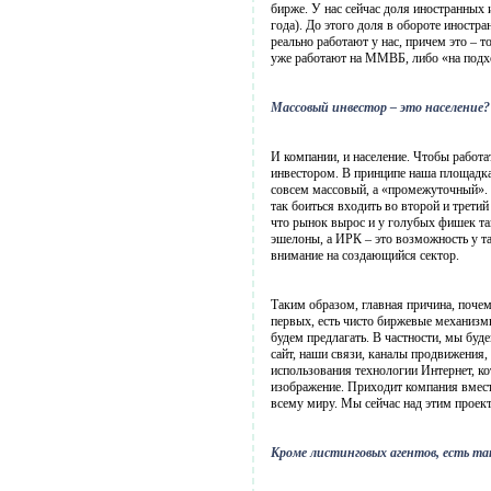
бирже. У нас сейчас доля иностранных 
года). До этого доля в обороте иностр
реально работают у нас, причем это – 
уже работают на ММВБ, либо «на подх
Массовый инвестор – это население?
И компании, и население. Чтобы работ
инвестором. В принципе наша площадка
совсем массовый, а «промежуточный». 
так боиться входить во второй и трети
что рынок вырос и у голубых фишек так
эшелоны, а ИРК – это возможность у т
внимание на создающийся сектор.
Таким образом, главная причина, поче
первых, есть чисто биржевые механизмы
будем предлагать. В частности, мы бу
сайт, наши связи, каналы продвижения,
использования технологии Интернет, ко
изображение. Приходит компания вмест
всему миру. Мы сейчас над этим проек
Кроме листинговых агентов, есть т