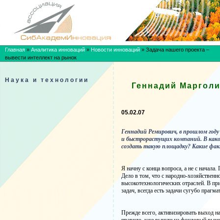
Главная
»
Аналитика инноваций
»
Новости инноваций
»
Задача нашего проекта –
вывести интеллект на рынок
Наука и технологии
Геннадий Марголи
05.02.07
Геннадий Ремирович, в прошлом год
и быстрорастущих компаний. В како
создать такую площадку? Какие фа
Я начну с конца вопроса, а не с нача
Дело в том, что с народно-хозяйственн
высокотехнологических отраслей. В при
задач, всегда есть задачи сугубо прагм
Прежде всего, активизировать выход н