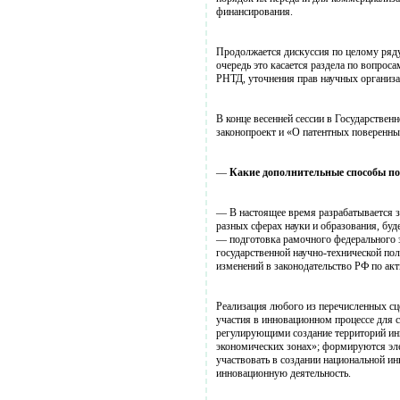
финансирования.
Продолжается дискуссия по целому ряд
очередь это касается раздела по вопрос
РНТД, уточнения прав научных организа
В конце весенней сессии в Государстве
законопроект и «О патентных поверенны
—
Какие дополнительные способы п
— В настоящее время разрабатывается за
разных сферах науки и образования, бу
— подготовка рамочного федерального з
государственной научно-технической пол
изменений в законодательство РФ по ак
Реализация любого из перечисленных сц
участия в инновационном процессе для 
регулирующими создание территорий инн
экономических зонах»; формируются эл
участвовать в создании национальной и
инновационную деятельность.