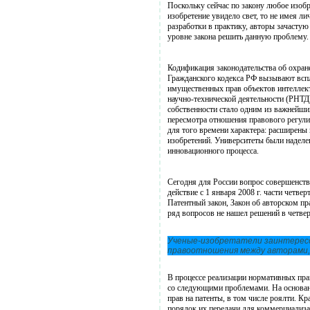
Поскольку сейчас по закону любое изобр
изобретение увидело свет, то не имея ли
разработки в практику, авторы зачастую
уровне закона решить данную проблему.
Кодификация законодательства об охране
Гражданского кодекса РФ вызывают вспл
имущественных прав объектов интеллект
научно-технической деятельности (РНТД
собственности стало одним из важнейш
пересмотра отношения правового регул
для того времени характера: расширены
изобретений. Университеты были наделен
инновационного процесса.
Сегодня для России вопрос совершенств
действие с 1 января 2008 г. части четв
Патентный закон, Закон об авторском пр
ряд вопросов не нашел решений в четве
Ученые-изобретатели заинтересо
правоотношения между авторами,
В процессе реализации нормативных пра
со следующими проблемами. На основан
прав на патенты, в том числе роялти. К
порядок их передачи для коммерциализац