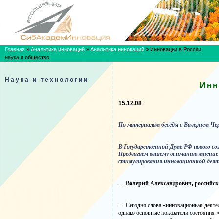
Главная
»
Аналитика инноваций
»
Аналитика инноваций
»
Инновации в России:
наука и общество
Наука и технологии
Инн
15.12.08
По материалам беседы с Валерием Ч
В Государственной Думе РФ нового с
Предлагаем вашему вниманию мнение 
стимулирования инновационной деяте
—
Валерий Александрович, российск
— Сегодня слова «инновационная деяте
однако основные показатели состояния 