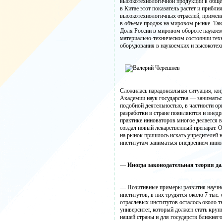
высокотехнологичной продукции в общем
в Китае этот показатель растет и приб
высокотехнологичных отраслей, примени
в объеме продаж на мировом рынке. Тако
Доля России в мировом обороте наукоем
материально-техническом состоянии техн
оборудования в наукоемких и высокотех
Сложилась парадоксальная ситуация, ког
Академии наук государства — заниматьс
подобной деятельностью, в частности ор
разработки в стране появляются и внедр
практике инноваторов многое делается 
создал новый лекарственный препарат. О
на рынок пришлось искать учредителей 
институтам заниматься внедрением инно
—
Иногда законодательная теория д
— Позитивные примеры развития научно
институтов, в них трудятся около 7 тыс.
отраслевых институтов осталось около т
университет, который должен стать кр
нашей страны и для государств ближнего