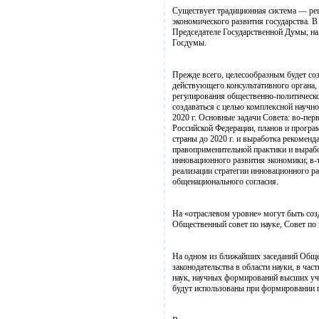
Существует традиционная система — реш
экономического развития государства. 
Председателе Государственной Думы, на
Госдумы.
Прежде всего, целесообразным будет со
действующего консультативного органа,
регулирования общественно-политическо
создаваться с целью комплексной научно
2020 г. Основные задачи Совета: во-пер
Российской Федерации, планов и програ
страны до 2020 г. и выработка рекоменд
правоприменительной практики и вырабо
инновационного развития экономики; в-т
реализации стратегии инновационного ра
общенационального согласия.
На «отраслевом уровне» могут быть соз
Общественный совет по науке, Совет по
На одном из ближайших заседаний Общес
законодательства в области науки, в ча
наук, научных формирований высших уче
будут использованы при формировании п