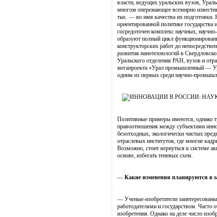
власти, ведущих уральских вузов, Ураль
многом опережающее всемирно известные
тыс. — во имя качества их подготовки.
ориентированной политике государства и
сосредоточен комплекс научных, научно
образуют полный цикл функционировани
конструкторских работ до непосредстве
развития нанотехнологий в Свердловско
Уральского отделения РАН, вузов и отра
мегапроекта «Урал промышленный — Ура
одним из первых среди научно-промышл
Позитивные примеры имеются, однако т
правоотношения между субъектами инно
безотходных, экологически чистых пред
отраслевых институтов, где многие кадр
Возможно, стоит вернуться к системе а
основе, избегать теневых схем.
—
Какие изменения планируются в з
— Ученые-изобретатели заинтересованы
работодателями и государством. Часто от
изобретения. Однако на деле число изоб