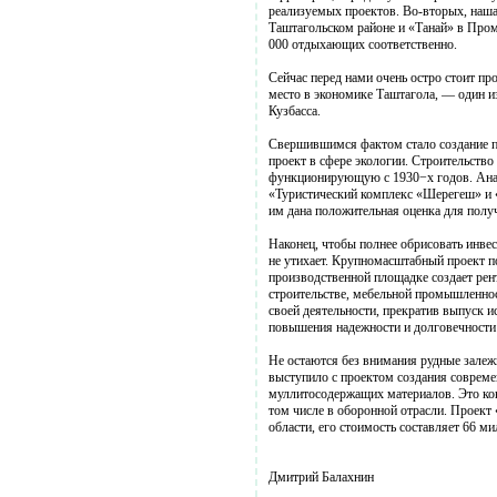
реализуемых проектов. Во-вторых, наш
Таштагольском районе и «Танай» в Пром
000 отдыхающих соответственно.
Сейчас перед нами очень остро стоит п
место в экономике Таштагола, — один и
Кузбасса.
Свершившимся фактом стало создание п
проект в сфере экологии. Строительств
функционирующую с 1930−х годов. Анало
«Туристический комплекс «Шерегеш» и
им дана положительная оценка для полу
Наконец, чтобы полнее обрисовать инвес
не утихает. Крупномасштабный проект п
производственной площадке создает рен
строительстве, мебельной промышленно
своей деятельности, прекратив выпуск 
повышения надежности и долговечности
Не остаются без внимания рудные залеж
выступило с проектом создания совреме
муллитосодержащих материалов. Это кон
том числе в оборонной отрасли. Проект
области, его стоимость составляет 66 ми
Дмитрий Балахнин