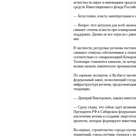
агентства по науке и инновациям предст
средств Инвестиционного фонда Россий
— Безусловно, власть заинтересована в
— Вопрос этот актуален для всей эконом
снижает степень ясности при планирова
поддержки. Далеко не все отрасли с рав
них.
В частности, ресурсные регионы постоя
снижают стимулы собственников к поиску
соответствии со специализацией Кемеров
Технопарк становится каналом, по кото
можно назвать химическую промышленно
По оценкам экспертов, в Кузбассе насч
федеральный закон, позволяющий госуда
инфраструктура региона, продолжающаяс
тенденцию.
— Дмитрий Викторович, какова инвести
— Сразу скажу, что сейчас идет активна
Президента РФ в Сибирском федерально
извлечения метана и создания энерготе
проектов, которые формируют инвестиц
Во-первых, строительство города-спутн
территорий, город-спутник строился с н