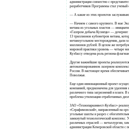
администрации совместно с представите
разработчиков Программы стал ученый 
— А какие из этих проектов заслужива
— Начнем с самого крупного. В мае Экс
метана из угольных пластов — инициати
«Газпром добыча Кузнецк» — дочернее 
13 триллионов кубометров метана, кото
метаноугольном месторождении, дали хо
миллионов рублей. В целом же потребую
мировой практики уровень — четыре мил
Кузбассу отведена роль региона-флагман
Другие важнейшие проекты реализуются
автоматизированном лазерном комплексе
России. В настоящее время обеспечивае
Поволжья.
Еще один инновационный проект осущ
компанией, предназначена для удаления
различного типа загрязнений и влаги. В
проблема утилизации отработанных диэл
ЗАО «Технопаркинвест-Кузбасс» реализу
«Серафимовский», направленный на орг
угольные шахты и разрез с обогатительн
замкнутый технологический комплекс. Ун
различных отраслей — металлургии, хими
администрации Кемеровской области с 