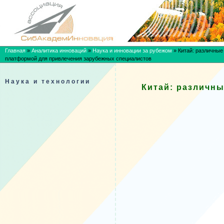
Главная
»
Аналитика инноваций
»
Наука и инновации за рубежом
»
Китай: различные
платформой для привлечения зарубежных специалистов
Наука и технологии
Китай: различн