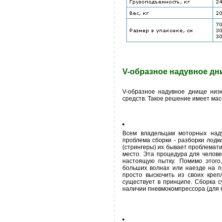
V-образное надувное д
V-образное надувное днище низк
средств. Такое решение имеет мас
Всем владельцам моторных над
проблема сборки - разборки лодк
(стрингеры) их бывает проблемати
место. Эта процедура для челове
настоящую пытку. Помимо этого,
больших волнах или наезде на 
просто выскочить из своих кре
существует в принципе. Сборка с
наличии пневмокомпрессора (для 