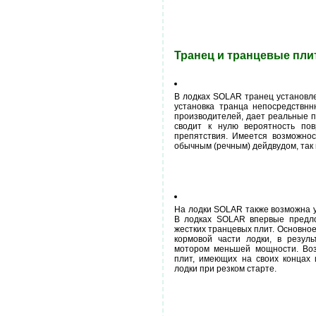
Транец и транцевые пл
В лодках SOLAR транец установл
установка транца непосредствнн
производителей, дает реальные 
сводит к нулю вероятность пов
препятствия. Имеется возможнос
обычным (речным) дейдвудом, так 
На лодки SOLAR также возможна у
В лодках SOLAR впервые предло
жестких транцевых плит. Основное
кормовой части лодки, в резуль
мотором меньшей мощности. Воз
плит, имеющих на своих концах
лодки при резком старте.