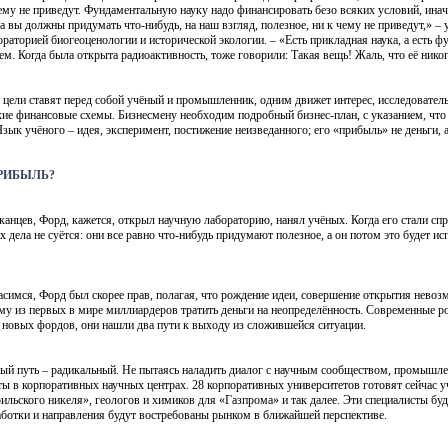
 чему не приведут. Фундаментальную науку надо финансировать безо всяких условий, инач
а вы должны придумать что-нибудь, на наш взгляд, полезное, ни к чему не приведут,» –
торией биогеоценологии и исторической экологии. – «Есть прикладная наука, а есть ф
уем. Когда была открыта радиоактивность, тоже говорили: Такая вещь! Жаль, что её нико
цели ставят перед собой учёный и промышленник, одним движет интерес, исследовательс
кие финансовые схемы. Бизнесмену необходим подробный бизнес-план, с указанием, что б
зык учёного – идея, эксперимент, постижение неизведанного; его «прибыль» не деньги, а
ПРИБЫЛЬ?
иканцев, Форд, кажется, открыл научную лабораторию, нанял учёных. Когда его стали спр
их дела не суётся: они все равно что-нибудь придумают полезное, а он потом это будет и
асимся, Форд был скорее прав, полагая, что рождение идеи, совершение открытия нево
му из первых в мире миллиардеров тратить деньги на неопределённость. Современные 
 новых фордов, они нашли два пути к выходу из сложившейся ситуации.
ый путь – радикальный. Не пытаясь наладить диалог с научным сообществом, промышл
ты в корпоративных научных центрах. 28 корпоративных университетов готовят сейчас 
ильского никеля», геологов и химиков для «Газпрома» и так далее. Эти специалисты буд
аботки и направления будут востребованы рынком в ближайшей перспективе.