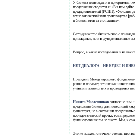
У бизнеса иные задачи и приоритеты, чем
предложение сводится к: «Вы нам дайте
предпринимателей (РСПП): «Условия рыно
технологический этап производства [ра
и бизнес готов за это платить».
Сотрудничество бизнесменов с прикладн
прикладные, но и в фундаментальные ис
Вопрос, в какие исследования и на каки
НЕТ ДИАЛОГА – НЕ БУДЕТ И ИН
Президент Международного фонда конв
рынке и полагает, что низкая инвестиц
учёными технологиях и проводимых ими
Никита Масленников
согласен с ним,
предложить бизнесу для инвестиций каку
существует, не в состоянии предложить
исследовательский проект, если предложе
финансирование вы не знаете. Мы, к со
Это не подход, отвечают ученые, прогр