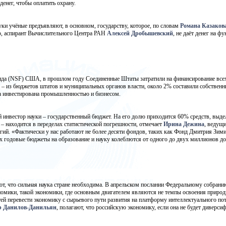
денег, чтобы оплатить охрану.
ки учёные предъявляют, в основном, государству, которое, по словам
Романа Казаков
ер, аспирант Вычислительного Центра РАН
Алексей Дробышевский
, не даёт денег на 
да (NSF) США, в прошлом году Соединенные Штаты затратили на финансирование всех 
 – из бюджетов штатов и муниципальных органов власти, около 2% составили собственн
а инвестирована промышленностью и бизнесом.
й инвестор науки – государственный бюджет. На его долю приходится 60% средств, выде
– находится в переделах статистической погрешности, отмечает
Ирина Дежина
, ведущ
огий. «Фактически у нас работают не более десяти фондов, таких как Фонд Дмитрия З
х годовые бюджеты на образование и науку колеблются от одного до двух миллионов до
ают, что сильная наука стране необходима. В апрельском послании Федеральному собран
номики, такой экономики, где основным двигателем являются не темпы освоения природн
ей перевести экономику с сырьевого пути развития на платформу интеллектуального пот
р Данилов-Данильян
, полагают, что российскую экономику, если она не будет диверси