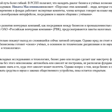
ой путь более гибкий. В РСПП полагают, что наладить диалог бизнеса и учёных возмож
водчиков.
Никита Масленников
поясняет: «Персонал этих компаний – люди, которые го
временно в фондах работают экспертные комитеты, члены которых говорят на языке нау
ь своеобразным интерфейсом, посредником в нашем общении с учёными».
 развития венчурных компаний, как посредников между бизнесом и промышленностью п
е ОАО «Российская венчурная компания» (РВК), предусматриваются пакеты налоговых 
ельно покажут выход из сложившейся сейчас патовой ситуации. Однако вряд ли стоит 
 бизнесмены готовят «своих» учёных, в основном по техническим дисциплинам и по наук
х и технологиях».
ладных исследованиях и технологиях, бизнес рано или поздно сделает шаг навстречу ф
ны без этого невозможны: автомобиль или самолет не построишь, не располагая фундаме
ажно знать и то, куда этот самолет может полететь. Однако вопрос о том, когда бизнес
ать средства в науки о законах общественного устройства, пока остается открытым.