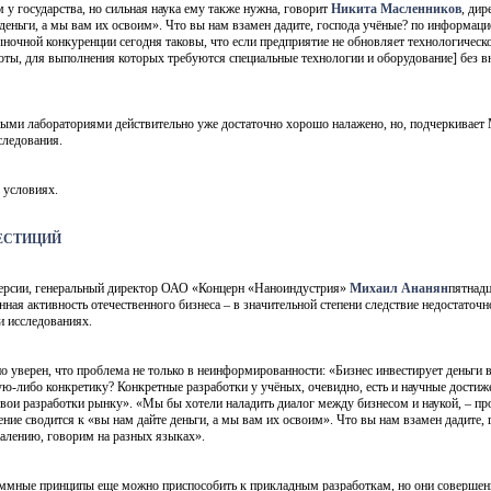
 у государства, но сильная наука ему также нужна, говорит
Никита Масленников
, дир
 деньги, а мы вам их освоим». Что вы нам взамен дадите, господа учёные? по информа
чной конкуренции сегодня таковы, что если предприятие не обновляет технологическое 
боты, для выполнения которых требуются специальные технологии и оборудование] без 
ыми лабораториями действительно уже достаточно хорошо налажено, но, подчеркивает М
следования.
х условиях.
ВЕСТИЦИЙ
ерсии, генеральный директор ОАО «Концерн «Наноиндустрия»
Михаил Ананян
пятнадц
ионная активность отечественного бизнеса – в значительной степени следствие недоста
 исследованиях.
 но уверен, что проблема не только в неинформированности: «Бизнес инвестирует деньги 
ю-либо конкретику? Конкретные разработки у учёных, очевидно, есть и научные достижен
 свои разработки рынку». «Мы бы хотели наладить диалог между бизнесом и наукой, – 
ние сводится к «вы нам дайте деньги, а мы вам их освоим». Что вы нам взамен дадите, 
жалению, говорим на разных языках».
аммные принципы еще можно приспособить к прикладным разработкам, но они совершенно