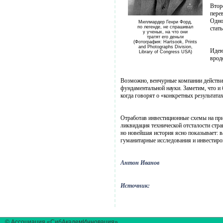
Втор
пере
Одно
Миллиардер Генри Форд,
по легенде, не спрашивал
стат
у ученых, на что они
тратят его деньги
(Фотография: Hartsook, Prints
and Photographs Division,
Идею
Library of Congress USA)
врод
Возможно, венчурные компании действит
фундаментальной науки. Заметим, что и
когда говорят о «конкретных результата
Отработав инвестиционные схемы на прик
ликвидация технической отсталости стра
но новейшая история ясно показывает: в
гуманитарные исследования и инвестиров
Антон Иванов
Источник:
© Ассоциация «СибАкадемИнновация»