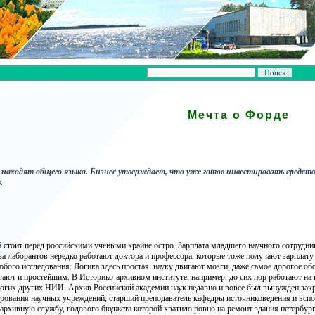
Мечта о Форде
е находят общего языка. Бизнес утверждает, что уже готов инвестировать средст
.
стоит перед российскими учёными крайне остро. Зарплата младшего научного сотрудни
у за лаборантов нередко работают доктора и профессора, которые тоже получают зарпла
ого исследования. Логика здесь простая: науку двигают мозги, даже самое дорогое обо
ают и простейшим. В Историко-архивном институте, например, до сих пор работают на к
огих других НИИ. Архив Российской академии наук недавно и вовсе был вынужден закры
ирования научных учреждений, старший преподаватель кафедры источниковедения и всп
архивную службу, годового бюджета которой хватило ровно на ремонт здания петербург