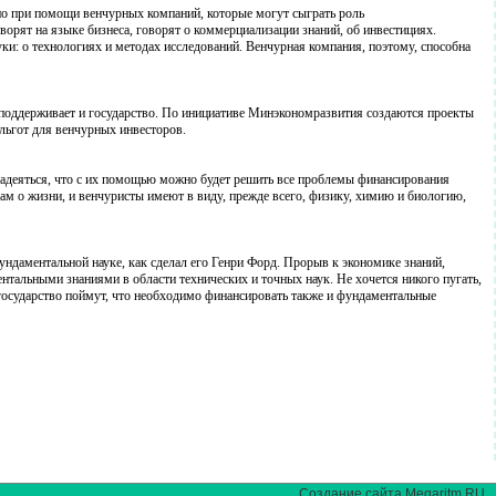
но при помощи венчурных компаний, которые могут сыграть роль
ворят на языке бизнеса, говорят о коммерциализации знаний, об инвестициях.
ки: о технологиях и методах исследований. Венчурная компания, поэтому, способна
оддерживает и государство. По инициативе Минэкономразвития создаются проекты
льгот для венчурных инвесторов.
надеяться, что с их помощью можно будет решить все проблемы финансирования
ам о жизни, и венчуристы имеют в виду, прежде всего, физику, химию и биологию,
ундаментальной науке, как сделал его Генри Форд. Прорыв к экономике знаний,
нтальными знаниями в области технических и точных наук. Не хочется никого пугать,
 и государство поймут, что необходимо финансировать также и фундаментальные
Создание сайта Megaritm.RU