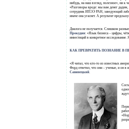
нибудь, на наш взгляд, полезное», ни к
«Разговоры вроде: мы вам денег дадим, 
сотрудник ИПЭЭ РАН, заведующий лабора
иначе она угаснет. А результат предсказ
Диалога не получается. Слишком разные 
Прокудин
: «Язык бизнеса – цифры, чёт
инвестиций в конкретное исследование. Я
КАК ПРЕВРАТИТЬ ПОЗНАНИЕ В 
«Я читал, что кто-то из известных амер
Форд ответил, что они – ученые, и он в 
Савинецкий
.
Согл
одно
ждут
Перв
рабо
«Нор
разр