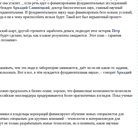
е она угаснет..., если речь идет о финансировании фундаментальных исследований.
 убежден
Аркадий Савинецкий
, доктор биологических наук, главный научный
ундаментальная. И фундаментальную науку надо финансировать безо всяких условий,
гда и ни к чему приспособить нельзя будет. Такой вот был нерыночный проект».
кий азарт, другой стремится заработать деньги, подводит итог историк
Петр
удет сделано, когда, как и какие результаты ожидаются. Этот план – гарантия
 познание».
ашивать, чем эти люди в лаборатории занимаются, даёт ли он им какие-то задания,
спользовать. Вот и все, в чём нуждается фундаментальная наука», – говорит
Аркадий
зможно предсказать в бизнес-плане, хорошо, что финансовые возможности позволяли
российские миллиардеры придерживаются более прагматичных взглядов. Пока ученые
енники и владельцы корпораций финансируют обучение новых специалистов для
учёных специально для крупных компаний – технологов и материаловедов для
ут не только разрабатывать новые технологии, но и понимать, какие научные