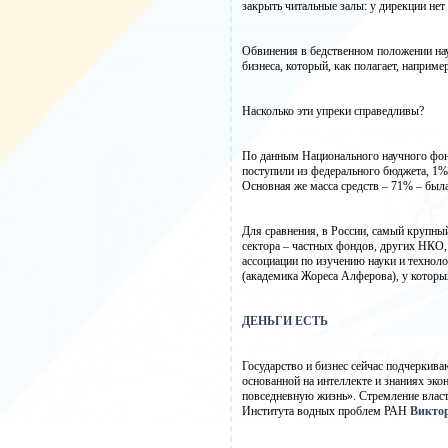
закрыть читальные залы: у дирекции нет 
Обвинения в бедственном положении нау
бизнеса, который, как полагает, наприм
Насколько эти упреки справедливы?
По данным Национального научного фон
поступили из федерального бюджета, 1%
Основная же масса средств – 71% – был
Для сравнения, в России, самый крупны
сектора – частных фондов, других НКО, 
ассоциации по изучению науки и технол
(академика Жореса Алферова), у которы
ДЕНЬГИ ЕСТЬ
Государство и бизнес сейчас подчеркив
основанной на интеллекте и знаниях эко
повседневную жизнь». Стремление власт
Института водных проблем РАН
Викто