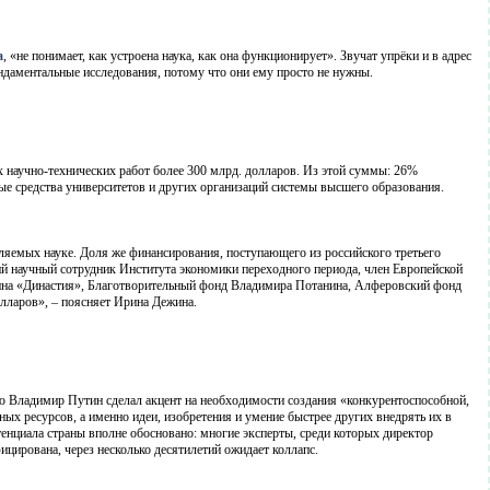
а
, «не понимает, как устроена наука, как она функционирует». Звучат упрёки и в адрес
фундаментальные исследования, потому что они ему просто не нужны.
научно-технических работ более 300 млрд. долларов. Из этой суммы: 26%
ые средства университетов и других организаций системы высшего образования.
ляемых науке. Доля же финансирования, поступающего из российского третьего
ий научный сотрудник Института экономики переходного периода, член Европейской
имина «Династия», Благотворительный фонд Владимира Потанина, Алферовский фонд
лларов», – поясняет Ирина Дежина.
ию Владимир Путин сделал акцент на необходимости создания «конкурентоспособной,
ых ресурсов, а именно идеи, изобретения и умение быстрее других внедрять их в
енциала страны вполне обосновано: многие эксперты, среди которых директор
фицирована, через несколько десятилетий ожидает коллапс.