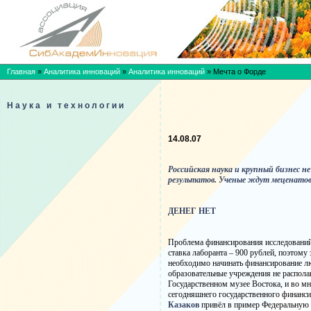
Главная
»
Аналитика инноваций
»
Аналитика инноваций
»
Мечта о Форде
Наука и технологии
14.08.07
Российская наука и крупный бизнес н
результатов. Ученые ждут меценатов
ДЕНЕГ НЕТ
Проблема финансирования исследований 
ставка лаборанта – 900 рублей, поэтом
необходимо начинать финансирование люб
образовательные учреждения не располаг
Государственном музее Востока, и во мн
сегодняшнего государственного финанс
Казаков
привёл в пример Федеральную 