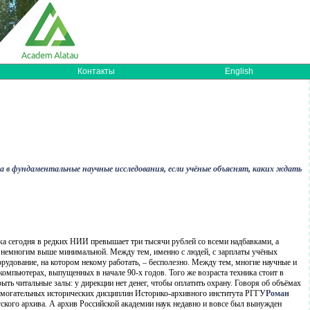
Контакты
English
ва в фундаментальные научные исследования, если учёные объяснят, каких ждать
ка сегодня в редких НИИ превышает три тысячи рублей со всеми надбавками, а
ту немногим выше минимальной. Между тем, именно с людей, с зарплаты учёных
рудование, на котором некому работать, – бесполезно. Между тем, многие научные и
омпьютерах, выпущенных в начале 90-х годов. Того же возраста техника стоит в
ть читальные залы: у дирекции нет денег, чтобы оплатить охрану. Говоря об объёмах
омогательных исторических дисциплин Историко-архивного института РГГУ
Роман
ского архива. А архив Российской академии наук недавно и вовсе был вынужден