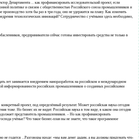
ектор Департамента ... как профинансировать исследовательский проект, если
ционной политике и связям с общественностью Российского союза промышленников и
производство хотя бы раз в три года, оно не удержится на плаву. Как изменить
внедрения технологических инноваций? Сотрудничество с учёными здесь необходимо,
асленников, предприниматели сейчас готовы инвестировать средства не только в
ать лет занимается внедрением наноразработок на российском и международном
точной информированности российских промышленников о созданных российскими
в конкретный проект, под определённый результат. Может российская наука сегодня
ия тоже. Но бизнес их не видит. Российская наука в том виде, в каком она сегодня
продолжает представитель промышленников. – Но как профинансировать
господа учёные? Что такое бизнес-план вы не знаете, что такое программное
 не годятся ...Разговоры вроде: «мы вам денег дадим, а вы должны придумать что-