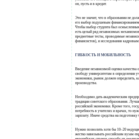
он, пусть и в кредит.
Это не значит, что в образовании не до
его выбор подушевым финансированием,
Чтобы выбор студента был осмысленным,
есть целый ряд независимых механизмов
предметные тесты, проводимые независ
финансистов), и исследования кадровым
ГИБКОСТЬ И МОБИЛЬНОСТЬ
Введение независимой оценки качества 
свободу университетам в определении уч
экономики, рынок должен определять, к
производства.
Необходимо дать академическим предпр
традиции советского образования. Лучши
российской экономики. Кроме того, госу
потребность в учителях и врачах, то ну
зарплату. Иначе средства на подготовку
Нужно позволить хотя бы 10–20 ведущим
жестко навязывать российским вузам ев
европейских странах способу их реализа