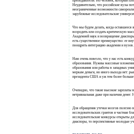
преподаватели. Но человек, который плохо
Неудивительно, что российские вузы пот
неограниченные возможности самореализа
зарубежные исследовательские универси
Что мы будем делать, когда оставшееся 
возродить или создать критическую масс
Академией наук и возвращение диаспоры
есть существенное преимущество: ее вн
поощрять интеграцию академии и вузов.
Нам очень повезло, что у нас есть конк
образования. Нужны массовые вложения
образования или работы в западных ун
меркам деньги, но иного выхода нет: р
президента США и уж тем более больше
Очевидно, что такие высокие зарплаты 
нетривиальная даже при наличии денег. 
Для обращения утечки мозгов полезно в
исследовательских грантов и частная бл
исследовательские конкурсы открыты дл
диаспоры, то перспективные молодые уч