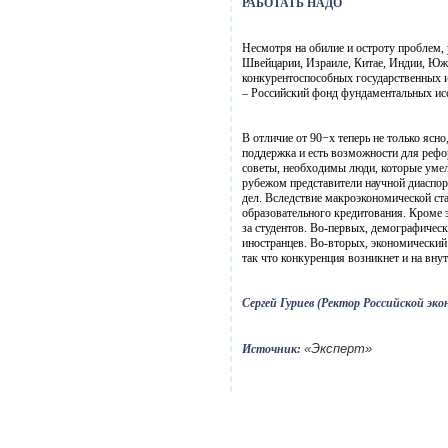
РАБОТАТЬ НАДО
Несмотря на обилие и остроту проблем,
Швейцарии, Израиле, Китае, Индии, Южн
конкурентоспособных государственных и
– Российский фонд фундаментальных ис
В отличие от 90−х теперь не только ясно
поддержка и есть возможности для рефо
советы, необходимы люди, которые умели
рубежом представители научной диаспор
дел. Вследствие макроэкономической ст
образовательного кредитования. Кроме э
за студентов. Во-первых, демографическ
иностранцев. Во-вторых, экономический
так что конкуренция возникнет и на вну
Сергей Гуриев (Ректор Российской э
«Эксперт»
Источник: