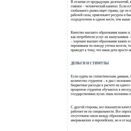
В отличие от предыдущих десятилетий, 
главное – человеческий капитал. Если е
глобального рынка ищет страны, где он
рабочей силы, привлекают ресурсы и бы
сосредоточено в одном месте, тем выше 
Качество высшего образования важно и 
как потребители услуг их выпускников –
– хорошее высшее образование важно и 
переживаем по поводу утечки мозгов, то
приведет к тому, что наши дети просто 
ДЕНЬГИ И СТИМУЛЫ
Если судить по статистическим данным, 
количество студентов – в два с половин
бюджетные расходы в расчете на одного 
процентов студентов обучаются в негосу
государственных вузах лишь половина с
С другой стороны, все показатели каче
работает не по специальности. Все опр
отсутствием связи между образованием 
американских и европейских, но и от ве