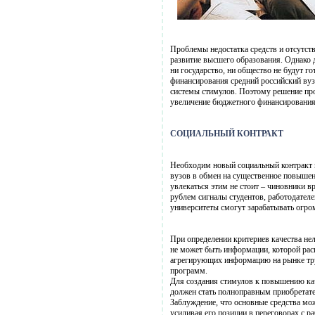
Проблемы недостатка средств и отсутст
развитие высшего образования. Однако д
ни государство, ни общество не будут 
финансирования средний российский вуз
системы стимулов. Поэтому решение пр
увеличение бюджетного финансирования,
СОЦИАЛЬНЫЙ КОНТРАКТ
Необходим новый социальный контракт 
вузов в обмен на существенное повышени
увлекаться этим не стоит – чиновники в
рублем сигналы студентов, работодател
университеты смогут зарабатывать огро
При определении критериев качества нел
не может быть информации, которой рас
агрегирующих информацию на рынке труда
программ.
Для создания стимулов к повышению кач
должен стать полноправным приобретател
Заблуждение, что основные средства мож
усиливая его позиции в переговорах с р