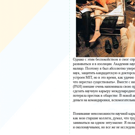
Однако с этим беспокойством я смог спр
развиваться и в изоляции. Академия нау
налицо. Поэтому я был абсолютно уверен
наук, защитить кандидатскую и докторск
устроен MIT, но в это время, как удач
что перестал существовать». Вместе с н
(РАН) внешне очень напоминала свою пр
сделать научную карьеру международног
потеряла престиж в обществе. В новой 
деньги на командировки, вспомогательны
Понимание невозможности научной карье
как мои старшие коллеги, думал, что тр
заниматься на одном энтузиазме. Я полаг
и околонаучными, но все же не исследов