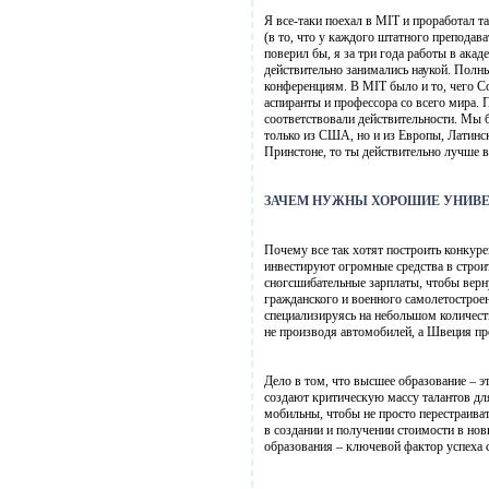
Я все-таки поехал в MIT и проработал 
(в то, что у каждого штатного преподав
поверил бы, я за три года работы в ака
действительно занимались наукой. Полн
конференциям. В MIT было и то, чего Со
аспиранты и профессора со всего мира. 
соответствовали действительности. Мы б
только из США, но и из Европы, Латинс
Принстоне, то ты действительно лучше в
ЗАЧЕМ НУЖНЫ ХОРОШИЕ УНИВ
Почему все так хотят построить конкур
инвестируют огромные средства в строи
сногсшибательные зарплаты, чтобы верн
гражданского и военного самолетострое
специализируясь на небольшом количеств
не производя автомобилей, а Швеция пр
Дело в том, что высшее образование – э
создают критическую массу талантов дл
мобильны, чтобы не просто перестраиват
в создании и получении стоимости в нов
образования – ключевой фактор успеха 