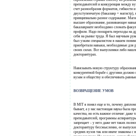
преподавателей и конкуренция между ву
счет разнообразия форматов, гибкости 
двухступенчатую (бакалавр + магистр), 
принципиально разное содержание. Магис
высшее образование, развивающее навык
бакалавриате необходимо сломать факу
профиля. Надо поощрять переходы на дру
себя на рынке труда. Я был научным ру
был узким специалистом в нашем понима
приобретали навыки, необходимые для р
своих силах. Все выпускники либо нашл
докторантурах.
Навязывать новую структуру образован
конкурентной борьбе с другими должно 
вузам и обществу и обеспечивать равны
ВОЗВРАЩЕНИЕ УМОВ
В MIT я понял еще и то, почему диплом
бывает, а у нас настоящая наука была п
качества, но есть важное отличие: даже
преподавателей, программы аспирантуры
запрещает – у него даже нет таких полн
докторантуру бессмысленно, ее выпускн
средних вузов так или иначе знакомы с 