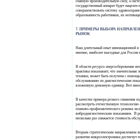
главную производительную силу, а систе
государственный аппарат будет нацелен 
совершенствовать систему здравоохране
образованность работников, их мотиваци
7. ПРИМЕРЫ ВЫБОРА НАПРАВЛЕ
РЫНОК
Наш длительный опыт инновационной и в
именно, наиболее выгодные для России 
В области ресурсо-энергосбережения не
практика показывает, что значительная
техники, может быть получена с помощь
обслуживанию по диагностическим показ
вложенную денежную единицу. Вот имен
В качестве примера резкого снижения и
рассмотреть отечественную технологию
планово-профилактического режима эксп
вибродиагностическим показаниям. В ре
несколько раз снижается стоимость обсл
Вторым стратегическим направлением яв
развитии микроэлектроники достигнут е