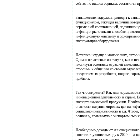
сейчас, по нашим оценкам, составляет, п
Завышенные издержки приводят к завыш
функционалом, текущая величина которог
переменной составляющей, подчиняющей
инфляции рыночными способами, поэтом
инфляционную константу и одновремен
эксплуатации оборудования.
Потерпев неудачу в монополиях, автор и
Однако отраслевые институты, как и вс
институты основных отраслей экономики
стороны» к общению со своими отрасле
предлагаемых разработок, подчас, гораз
прибыль.
Так что же делать? Как нам нормализов
инновационной деятельности в стране. Е
экспорта наукоемкой продукции. Необх
опасности падения мировых цен на нефт
социальной напряженности и т.д. Чтобы,
величину, сравнимую с экспортом сырьев
Необходимо доходы от инновационного э
соответствующие выходу к 2020 г. на в
схему выхода на эту сумму.