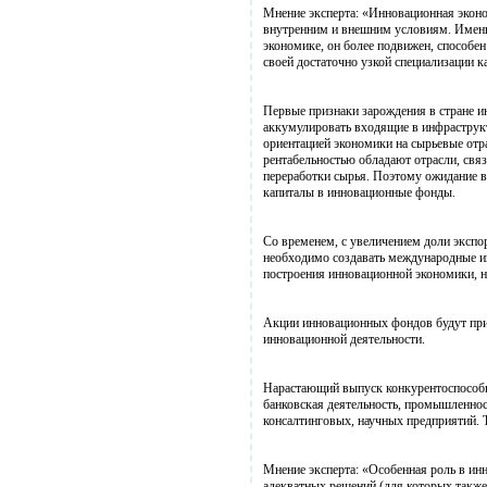
Мнение эксперта: «Инновационная эконо
внутренним и внешним условиям. Именн
экономике, он более подвижен, способе
своей достаточно узкой специализации 
Первые признаки зарождения в стране и
аккумулировать входящие в инфраструкт
ориентацией экономики на сырьевые отр
рентабельностью обладают отрасли, свя
переработки сырья. Поэтому ожидание в
капиталы в инновационные фонды.
Со временем, с увеличением доли экспор
необходимо создавать международные ин
построения инновационной экономики, но
Акции инновационных фондов будут прив
инновационной деятельности.
Нарастающий выпуск конкурентоспособн
банковская деятельность, промышленнос
консалтинговых, научных предприятий. 
Мнение эксперта: «Особенная роль в и
адекватных решений (для которых такж