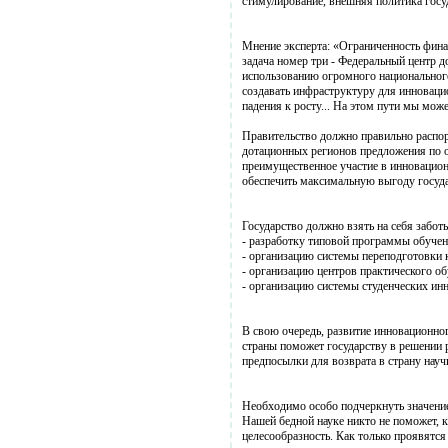
стимулирование, внешняя политика госу
Мнение эксперта: «Ограниченность фина
задача номер три - Федеральный центр 
использованию огромного национального
создавать инфраструктуру для инноваци
падения к росту... На этом пути мы мож
Правительство должно правильно распо
дотационных регионов предложения по о
преимущественное участие в инновацион
обеспечить максимальную выгоду госуда
Государство должно взять на себя заботы
- разработку типовой программы обучен
- организацию системы переподготовки 
- организацию центров практического о
- организацию системы студенческих инн
В свою очередь, развитие инновационно
страны поможет государству в решении 
предпосылки для возврата в страну науч
Необходимо особо подчеркнуть значение
Нашей бедной науке никто не поможет, к
целесообразность. Как только проявятс