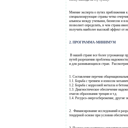
Мнение эксперта о путях приближения к
специализирующие страны четко очерчив
альянсы между учеными, бизнесом и вла
позволяет определить, в чем страна им
получить наиболее высокий эффект от н
2. ПРОГРАММА-МИНИМУМ
В нашей стране все более угрожающе пр
путей разрешения проблемы надежности,
и для развивающихся стран. Рассмотри
1. Составление перечня общенациональны
1.1. Борьба с трением и износом механи
1.2. Борьба с коррозией металла и бетона
1.3. Диагностическое обеспечение надежн
очагов образования трещин и т.д.
1.4. Ресурсо-энергосбережение, другие 
2. Финансирование исследований и разр
тендерной основе при условии обеспеч