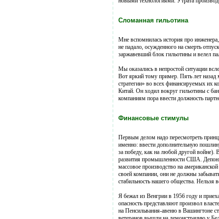
новыми технологиями. Утрата производс
Сломанная гильотина
Мне вспомнилась история про инженера, 
не падало, осужденного на смерть отпуск
заржавевший блок гильотины и велел пал
Мы оказались в непростой ситуации всле
Вот яркий тому пример. Пять лет назад 
стратегии» во всех финансируемых их к
Китай. Он ходил вокруг гильотины с бан
компаниям пора ввести должность партн
Финансовые стимулы
Первым делом надо пересмотреть принц
именно: ввести дополнительную пошлину 
за победу, как на любой другой войне)
развития промышленности США. Депони
массовое производство на американской 
своей компании, они не должны забывать
стабильность нашего общества. Нельзя в
Я бежал из Венгрии в 1956 году и прие
опасность представляют произвол власте
на Пенсильвания-авеню в Вашингтоне ст
ветеранов вышли на демонстрацию у Бел