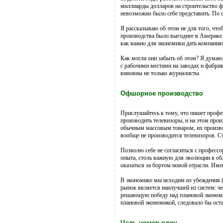
миллиарды долларов на строительство фа
невозможно было себе представить. По с
Я рассказываю об этом не для того, что
производства было выгоднее в Америке.
как важно для экономики дать компания
Как могли они забыть об этом? Я думаю
с рабочими местами на заводах и фабрик
виновны не только журналисты.
Офшорное производство
Прислушайтесь к тому, что пишет проф
производить телевизоры, и на этом прои
обычным массовым товаром, их производ
вообще не производится телевизоров. Сто
Позволю себе не согласиться с професс
опыта, столь важную для эволюции в обл
оказаться за бортом новой отрасли. Име
В экономике мы исходим из убеждения (
рынок является наилучшей из систем: ч
решающую победу над плановой экономик
плановой экономикой, следовало бы ост
Цель номер один