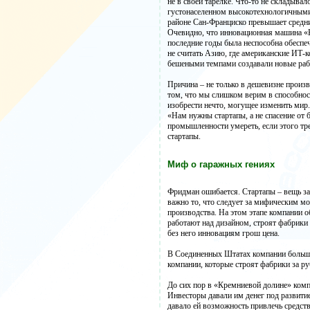
не в своей тарелке. Что-то не складывал
густонаселенном высокотехнологичным
районе Сан-Франциско превышает средни
Очевидно, что инновационная машина 
последние годы была неспособна обеспеч
не считать Азию, где американские ИТ-к
бешеными темпами создавали новые раб
Причина – не только в дешевизне произв
том, что мы слишком верим в способнос
изобрести нечто, могущее изменить мир
«Нам нужны стартапы, а не спасение от
промышленности умереть, если этого тре
стартапы.
Миф о гаражных гениях
Фридман ошибается. Стартапы – вещь зам
важно то, что следует за мифическим м
производства. На этом этапе компании 
работают над дизайном, строят фабрики
без него инновациям грош цена.
В Соединенных Штатах компании больше
компании, которые строят фабрики за р
До сих пор в «Кремниевой долине» комп
Инвесторы давали им денег под развитие
давало ей возможность привлечь средств