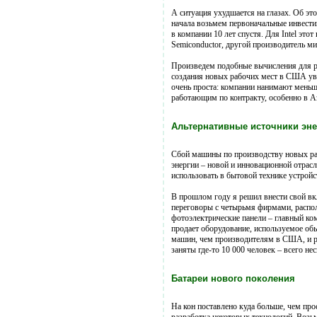
А ситуация ухудшается на глазах. Об эт
начала возьмем первоначальные инвести
в компании 10 лет спустя. Для Intel это
Semiconductor, другой производитель ми
Произведем подобные вычисления для ря
создания новых рабочих мест в США уве
очень проста: компании нанимают меньш
работающим по контракту, особенно в А
Альтернативные источники эне
Сбой машины по производству новых ра
энергии – новой и инновационной отрас
использовать в бытовой технике устройс
В прошлом году я решил внести свой вк
переговоры с четырьмя фирмами, распол
фотоэлектрические панели – главный ко
продает оборудование, используемое об
машин, чем производителям в США, и ра
заняты где-то 10 000 человек – всего не
Батареи нового поколения
На кон поставлено куда больше, чем про