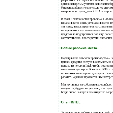
разработка некоторых технологий. Возьм
однако вскоре мы увидим, как с конвейе
батареи приблизительно столь же значи
микропроцессоров, доля США в мировом
В этом и заключается проблема. Новой 
накапливается опыт, устанавливаются т
лет назад, когда перестали изготавлива
переучиваться и устанавливать новые с
предстояло подстроиться под еще более
соответственно, впоследствии оказались
Новые рабочие места
Наращивание объемов производства – неп
причем средства следует вкладывать на 
пример из истории Intel: чтобы построи
миллионов долларов. К началу 1990-х г
нескольких миллиардов долларов. Решени
работать, а рынок проявит к ним интерес
Мы научились на собственных ошибках. 
мощности, будучи не уверены, что спро
Когда спрос на карты памяти резко возр
Опыт INTEL
За долгие годы работы я закалил свой ха