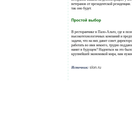
ветеранов от президентской резиденции.
так оно будет.
Простой выбор
В ресторанчике в Пало-Альто, где я по
высокотехнологичных компаний и предпр
задачи, что на них давят совет директо
работать во имя некоего, трудно поддаю
нанят в будущем? Надеяться на это был
крупнейшей экономикой мира, нам нужно
slon.ru
Источник: