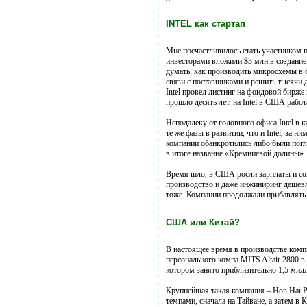
INTEL как стартап
Мне посчастливилось стать участником п
инвесторами вложили $3 млн в создание
думать, как производить микросхемы в б
связи с поставщиками и решить тысячи д
Intel провел листинг на фондовой бирже
прошло десять лет, на Intel в США работ
Неподалеку от головного офиса Intel в
те же фазы в развитии, что и Intel, за 
компании обанкротились либо были пог
в итоге название «Кремниевой долины».
Время шло, в США росли зарплаты и соц
производство и даже инжиниринг дешевле
тоже. Компании продолжали прибавлять 
США или Китай?
В настоящее время в производстве комп
персонального компа MITS Altair 2800 
котором занято приблизительно 1,5 мил
Крупнейшая такая компания – Hon Hai Pr
темпами, сначала на Тайване, а затем в 