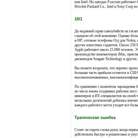
или Intel. На заводах Foxconn работают 
Hewlett-Packard Co., Intel и Sony Corp в
10/1
До недавней серии самоубийств на гига
слышали об этой компании. Однако боль
и HP, сотовые телефоны Oyj для Nokia, 
других известных гаджетов. Около 250 
Apple работают около 25 000 человек. Э
производстве компьютеров iMac, пристав
дисководов Seagate Technology и других
Вы можете возразить, что перенос прои
большая часть прибыли остаются в США. 
высокооплачиваемых, высококвалифицир
По сравнению с моментом зарождения би
но число вновь созданных рабочих мест
инженеров и ИТ-специалистов на своей т
нескольких десятилетий добились впечат
каждого рабочего места уходит все боль
Трагическая ошибка
Стоит ли сидеть сложа руки, когда пер
действовать быстро и решительно и упу