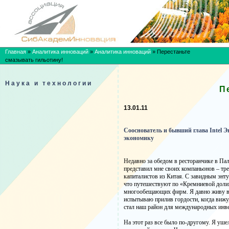
Главная
»
Аналитика инноваций
»
Аналитика инноваций
»
Перестаньте
смазывать гильотину!
Наука и технологии
П
13.01.11
Сооснователь и бывший глава Intel 
экономику
Недавно за обедом в ресторанчике в Па
представил мне своих компаньонов – т
капиталистов из Китая. С завидным энт
что путешествуют по «Кремниевой доли
многообещающих фирм. Я давно живу в
испытываю прилив гордости, когда вижу
стал наш район для международных инв
На этот раз все было по-другому. Я ушел