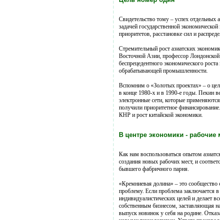
Свидетельство тому – успех отдельных а
задачей государственной экономической 
приоритетов, расстановке сил и распред
Стремительный рост азиатских экономи
Восточной Азии, профессор Лондонской 
беспрецедентного экономического роста
обрабатывающей промышленности.
Вспомним о «Золотых проектах» – о цел
в конце 1980-х и в 1990-е годы. Пекин 
электронные сети, которые применяются
получили приоритетное финансирование
КНР и рост китайской экономики.
В центре экономики - рабочие
Как нам воспользоваться опытом азиатс
создания новых рабочих мест, и соответ
бывшего фабричного парня.
«Кремниевая долина» – это сообщество 
проблему. Если проблема заключается в
индивидуалистических целей и делает в
собственным бизнесом, заставляющая на
выпуск новинок у себя на родине. Отказ