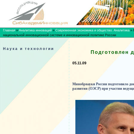
Главная
»
Аналитика инноваций
»
Современная экономика и общество. Аналитика
»
национальной инновационной системе и инновационной политике России
Наука и технологии
Подготовлен д
05.11.09
Минобрнауки России подготовило до
развития (ОЭСР) при участии ведущи