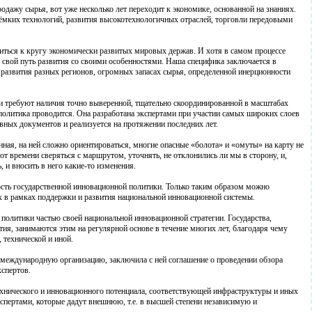
одажу сырья, вот уже несколько лет переходит к экономике, основанной на знаниях.
оёмких технологий, развития высокотехнологичных отраслей, торговли передовыми
иться к кругу экономически развитых мировых держав. И хотя в самом процессе
о свой путь развития со своими особенностями. Наша специфика заключается в
 развития разных регионов, огромных запасах сырья, определенной инерционности
и требуют наличия точно выверенной, тщательно скоординированной в масштабах
политика проводится. Она разработана экспертами при участии самых широких слоев
ных документов и реализуется на протяжении последних лет.
нная, на ней сложно ориентироваться, многие опасные «болота» и «омуты» на карту не
т времени сверяться с маршрутом, уточнять, не отклонились ли мы в сторону, и,
, и вносить в него какие-то изменения.
сть государственной инновационной политики. Только таким образом можно
 в рамках поддержки и развития национальной инновационной системы.
политики частью своей национальной инновационной стратегии. Государства,
ия, занимаются этим на регулярной основе в течение многих лет, благодаря чему
 технической и иной.
международную организацию, заключила с ней соглашение о проведении обзора
спертов.
ехнического и инновационного потенциала, соответствующей инфраструктуры и иных
спертами, которые дадут внешнюю, т.е. в высшей степени независимую и