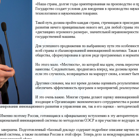
«Наша страна, долгие годы ориентированная на производство и пр
Государство создает условия для внедрения в производство наук
технологиями и наукоемкими товарами.
Такой путь должна пройти каждая страна, стремящаяся присоедин
развития ничего принципиально нового нет, для любой страны эт
«дистанциях огромного размера», значительной неравномерности
государственной машины.
Для успешного продвижения по выбранному пути эти особенност
всей страны и сбалансированной инновационной политики. Такая 
общества, сформулирована в целом ряде программных и норматив
Но этого мало. «Местность», по которой мы идем, очень пересече
нанесены. Следовательно, продвигаясь вперед, мы должны время о
если это случилось, возвращаться на маршрут снова, а может быть
Другими словами, мы все время должны оценивать результативно
обеспечить эффективность программ и мероприятий, реализуемых
И это очень важно. Многие страны делают оценку инновационной 
входящие в Организацию экономического сотрудничества и развит
нирования инновационного развития и управления им, так и его оценки – методической,
 Именно поэтому Россия, готовящаяся к официальному вступлению в эту авторитетную 
ациональной инновационной системы по методологии ОЭСР и при участии ее ведущих эк
 завершена. Подготовленный «базовый доклад» содержит подробное описание научно-т
ой системы, а также политики России в этой сфере. Теперь дело за международными эк