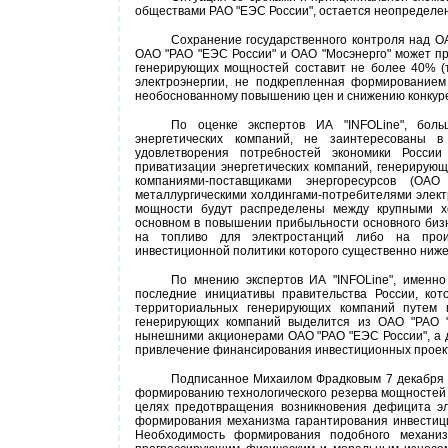
обществами РАО "ЕЭС России", остается неопределе
Сохранение государственного контроля над О
ОАО "РАО "ЕЭС России" и ОАО "Мосэнерго" может пр
генерирующих мощностей составит не более 40% (т
электроэнергии, не подкрепленная формированием
необоснованному повышению цен и снижению конкуре
По оценке экспертов ИА "INFOLine", боль
энергетических компаний, не заинтересованы
удовлетворения потребностей экономики России
приватизации энергетических компаний, генерирую
компаниями-поставщиками энергоресурсов (ОА
металлургическими холдингами-потребителями электр
мощности будут распределены между крупными хо
основном в повышении прибыльности основного бизн
на топливо для электростанций либо на произ
инвестиционной политики которого существенно ниже,
По мнению экспертов ИА "INFOLine", именн
последние инициативы правительства России, ко
территориальных генерирующих компаний путем 
генерирующих компаний выделится из ОАО "РАО "
нынешними акционерами ОАО "РАО "ЕЭС России", а 
привлечение финансирования инвестиционных проекто
Подписанное Михаилом Фрадковым 7 декабря П
формированию технологического резерва мощностей п
целях предотвращения возникновения дефицита эле
формирования механизма гарантирования инвестици
Необходимость формирования подобного механиз