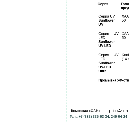
Серия
Гол
пред
Серия UV
XAA
Sunflower
50
UV
Серия UV-
XAA
LED
50
Sunflower
UV-LED
Серия UV-
Kon
LED
(14 
Sunflower
UV-LED
Ultra
Промывка УФ-от
Компания
«САН»
:
Тел.: +7 (383) 335-63-34, 246-04-24