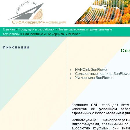
Главная
»
Продукция и разработки
»
Новые материалы и промышленные
технологии
»
Сольвентные и UV чернила SunFlower
Инновации
Со
NANOInk SunFlower
Сольвентные чернила SunFlowe
УФ чернила SunFlower
Компания САН сообщает всем
клиентам об
успешном завер
сделанных с использованием ун
Используемые
нанопрепарат
микрогранулами, сравнимыми по
абсолютно круглыми, они знач