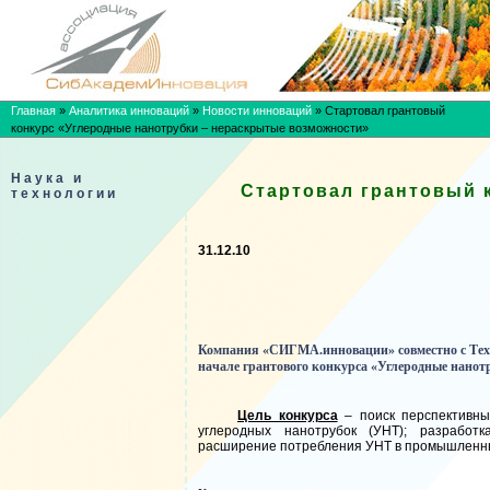
Главная
»
Аналитика инноваций
»
Новости инноваций
»
Стартовал грантовый
конкурс «Углеродные нанотрубки – нераскрытые возможности»
Наука и
Стартовал грантовый 
технологии
31.12.10
Компания «СИГМА.инновации» совместно с Тех
начале грантового конкурса «Углеродные нанот
Цель конкурса
– поиск перспективны
углеродных нанотрубок (УНТ); разработ
расширение потребления УНТ в промышленн