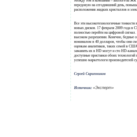
Между тем и компании – апологеты ЖК не
передовую на сегодняшний день, повышаю
расположения жидких кристаллов и элек
Все эти высокотехнологичные тонкости в
новых дисков. 17 февраля 2009 года в 
полностью перейти на цифровой сигнал. 
высоком разрешении. Конечно, бедные се
номиналом в 40 долларов, чтобы они смо
оценкам аналитиков, таких семей в США 
заманить их в HD могут и сто HD-канал
доступные приставки обоих технологий п
успешно маркетологи производителей су
Сергей Скрипников
«Эксперт»
Источник: