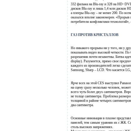
332 фильма на Blu-ray и 328 на HD−DVD
дисков Blu-ray и лишь 1,4 млн дисков
а плееры Blu-ray – не менее 200. По все
оказался вполне закономерен. «Прорыв 
потребителя конфликтами технологий», 
ГАЗ ПРОТИВ КРИСТАЛЛОВ
Но никакого прорыва ни у того, ни у др
показывать видео высокой четкости. По
разрешения почти незаметны. Битва иде
display). Разумеется, прямо свое предп
каждого из производителей легко сделать
Samsung, Sharp – LCD. Что касается LG, 
Ярче всех на этой CES выступил Panaso
на сцену сразу несколько человек, може
всего чуть более двух сантиметров. Впр
не толще сантиметра. Проблема размеро
толщиной в районе четырех сантиметров
два сантиметра.
Основные инновации в плазме представл
панелей, тем самым уравняв их с ЖК. С
столь высоких напряжениях.