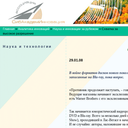
Главная
»
Аналитика инноваций
»
Наука и инновации за рубежом
»
Схватка за
высокое разрешение
Наука и технологии
29.01.08
В войне форматов дисков нового поко
записанные на Blu-ray, пока вопрос.
«Противник продолжает наступать, – гов
Ведущие магазины начинают эксклюзивно
есть Warner Brothers с его эксклюзивны
Так начинается юмористический видеор
DVD и Blu-ray. Всего за несколько дней
Show), проходившей в Лас-Вегасе в нача
И не случайно: авторы, наложившие на 