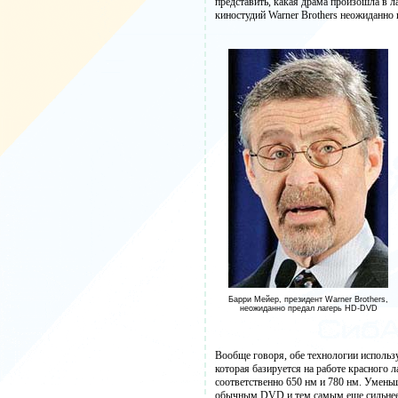
представить, какая драма произошла в 
киностудий Warner Brothers неожиданно
Барри Мейер, президент Warner Brothers,
неожиданно предал лагерь HD-DVD
Вообще говоря, обе технологии использ
которая базируется на работе красного
соответственно 650 нм и 780 нм. Уменьш
обычным DVD и тем самым еще сильнее 