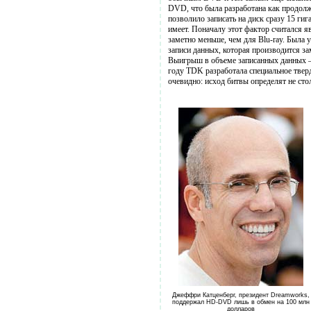
DVD, что была разработана как продолже
позволило записать на диск сразу 15 ги
имеет. Поначалу этот фактор считался
заметно меньше, чем для Blu-ray. Была у
записи данных, которая производится за
Выигрыш в объеме записанных данных – 
году TDK разработала специальное твер
очевидно: исход битвы определят не сто
Джеффри Катценберг, президент Dreamworks,
поддержал HD-DVD лишь в обмен на 100 млн
долларов