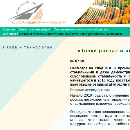
Главная
»
Аналитика инноваций
»
Современная экономика и общество.
Аналитика
»
«Точки роста» и инвестиционный потенциал российской экономики
Наука и технологии
«Точки роста» и 
06.07.10
Несмотря на спад ВВП и промыш
стабильными и даже демонстри
обусловившие стабильность и 
начавшегося в 2010 году восста
выигравшие от кризиса) отрасли 
Резюме исследования
Начало 2010 года стало умеренно
российские экспортные товары — э
от сокращения издержек переходя
Очевидно, что для полноценного р
последние полтора года относите
мнении, что только через о
конкурентоспособность российских