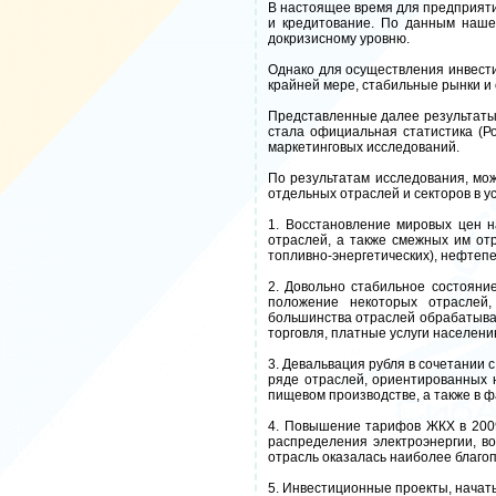
В настоящее время для предприяти
и кредитование. По данным нашег
докризисному уровню.
Однако для осуществления инвести
крайней мере, стабильные рынки и
Представленные далее результаты 
стала официальная статистика (Ро
маркетинговых исследований.
По результатам исследования, мож
отдельных отраслей и секторов в у
1. Восстановление мировых цен н
отраслей, а также смежных им от
топливно-энергетических), нефтеп
2. Довольно стабильное состояни
положение некоторых отраслей
большинства отраслей обрабатыва
торговля, платные услуги населен
3. Девальвация рубля в сочетании
ряде отраслей, ориентированных н
пищевом производстве, а также в 
4. Повышение тарифов ЖКХ в 2009
распределения электроэнергии, во
отрасль оказалась наиболее благоп
5. Инвестиционные проекты, начатые