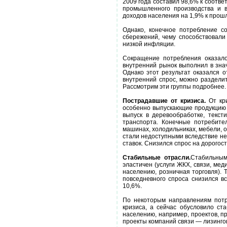
2009 года составил 98,6% к соотве
промышленного производства и в
доходов населения на 1,9% к прошл
Однако, конечное потребление с
сбережений, чему способствовали
низкой инфляции.
Сокращение потребления оказало
внутренний рынок выполнил в зна
Однако этот результат оказался 
внутренний спрос, можно разделит
Рассмотрим эти группы подробнее
Пострадавшие от кризиса.
От кри
особенно выпускающие продукцию и
выпуск в деревообработке, текст
транспорта. Конечные потребител
машинах, холодильниках, мебели, о
стали недоступными вследствие не
ставок. Снизился спрос на дорогос
Стабильные отрасли.
Стабильным
эластичен (услуги ЖКХ, связи, ме
населению, розничная торговля). 
повседневного спроса снизился в
10,6%.
По некоторым направлениям потр
кризиса, а сейчас обусловило ст
населению, например, проектов, п
проекты компаний связи — лизинго