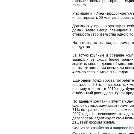
открытии новых ресторанов. «Кро
лизинга.
У компании «Икеа» продолжается р
инвестировать 60 млн. долларов в 
Довольно уверенно чувствуют себ
дома». Metro Group планирует в
стоимость строительства одного тор
На некоторых рынках, например п
продуктов.
Зачастую крупные и средние комп
выиграли от ухода более мелких 
значительное падение объема комм
на рынке компании повысили цены 
4,6% по сравнению с 2008 годом.
Еще одной точкой роста потребител
построено 2,7 млн. квадратных м
планируется, что в 2010 году буд
стабильный рост сделок купли-про
По данным компании IntermarkSavi
сделок с люксовыми квартирами ув
71% по сравнению с февралем и на
2007 года. На основании этих дан
девелоперы адаптируют свои новые
дешевый формат жилья.
Сельское хозяйство и пищевое п
Сельское хозяйство продемонстрир