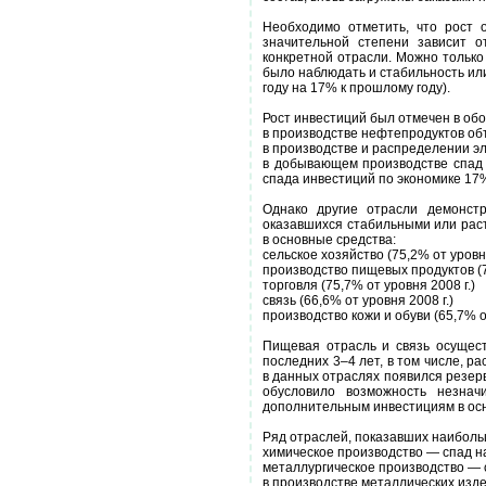
Необходимо отметить, что рост 
значительной степени зависит о
конкретной отрасли. Можно только
было наблюдать и стабильность или
году на 17% к прошлому году).
Рост инвестиций был отмечен в об
в производстве нефтепродуктов объ
в производстве и распределении эле
в добывающем производстве спад 
спада инвестиций по экономике 17
Однако другие отрасли демонстр
оказавшихся стабильными или рас
в основные средства:
сельское хозяйство (75,2% от уровн
производство пищевых продуктов (7
торговля (75,7% от уровня 2008 г.)
связь (66,6% от уровня 2008 г.)
производство кожи и обуви (65,7% о
Пищевая отрасль и связь осущес
последних 3–4 лет, в том числе, 
в данных отраслях появился резер
обусловило возможность незнач
дополнительным инвестициям в о
Ряд отраслей, показавших наиболь
химическое производство — спад на
металлургическое производство — 
в производстве металлических изд