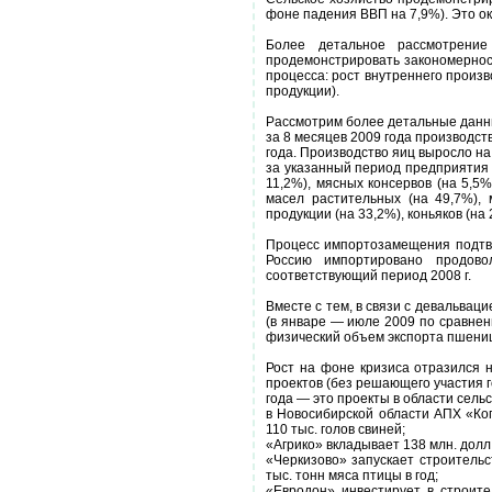
фоне падения ВВП на 7,9%). Это о
Более детальное рассмотрение
продемонстрировать закономернос
процесса: рост внутреннего произ
продукции).
Рассмотрим более детальные данн
за 8 месяцев 2009 года производст
года. Производство яиц выросло на
за указанный период предприятия 
11,2%), мясных консервов (на 5,5%
масел растительных (на 49,7%),
продукции (на 33,2%), коньяков (на 
Процесс импортозамещения подтве
Россию импортировано продово
соответствующий период 2008 г.
Вместе с тем, в связи с девальвац
(в январе — июле 2009 по сравнен
физический объем экспорта пшеницы
Рост на фоне кризиса отразился 
проектов (без решающего участия 
года — это проекты в области сель
в Новосибирской области АПХ «Коп
110 тыс. голов свиней;
«Агрико» вкладывает 138 млн. долл
«Черкизово» запускает строительс
тыс. тонн мяса птицы в год;
«Евродон» инвестирует в строите