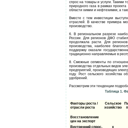
спрос на товары и услуги. Такими 
природного газа в рамках проекта
области химии и нефтехимии, а та
Вместе с тем инвестиции выступи
отраслей. В качестве примера м
производство.
6. В региональном разрезе наибо
России. Для регионов ДФО стабил
продолжала расти. Для регионов
производства, наиболее благопо
поддержку оказали государствен
традиционно направляемые в респу
8. Смежные сегменты по отношени
производства отдельных видов эле
предприятий, производящих электр
году. Рост сельского хозяйства 
удобрений.
Рассмотрим эти тенденции подроб
Таблица 1. Ф
Факторы роста /
Сельское
П
отрасли роста
хозяйство
п
Восстановление
цен на экспорт
Внутренний спрос,
x