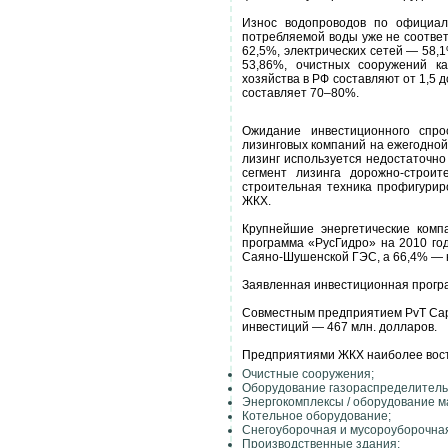
Износ водопроводов по официал
потребляемой воды уже не соответ
62,5%, электрических сетей — 58
53,86%, очистных сооружений к
хозяйства в РФ составляют от 1,5
составляет 70–80%.
Ожидание инвестиционного спр
лизинговых компаний на ежегодной 
лизинг используется недостаточно
сегмент лизинга дорожно-строи
строительная техника профигуриро
ЖКХ.
Крупнейшие энергетические комп
программа «РусГидро» на 2010 год
Саяно-Шушенской ГЭС, а 66,4% — 
Заявленная инвестиционная програ
Совместным предприятием PvT Capi
инвестиций — 467 млн. долларов.
Предприятиями ЖКХ наиболее вос
Очистные сооружения;
Оборудование газораспределитель
Энергокомплексы / оборудование м
Котельное оборудование;
Снегоуборочная и мусороуборочная
Производственные здания;