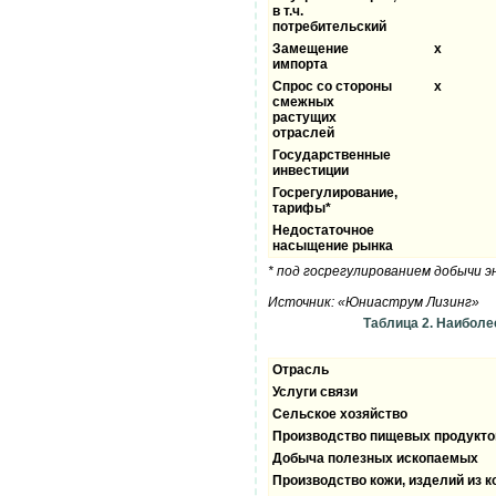
в т.ч.
потребительский
Замещение
x
импорта
Спрос со стороны
x
смежных
растущих
отраслей
Государственные
инвестиции
Госрегулирование,
тарифы*
Недостаточное
насыщение рынка
* под госрегулированием добычи 
Источник: «Юниаструм Лизинг»
Таблица 2. Наиболе
Отрасль
Услуги связи
Сельское хозяйство
Производство пищевых продуктов
Добыча полезных ископаемых
Производство кожи, изделий из к