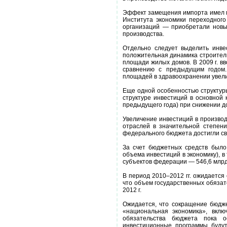
Эффект замещения импорта имел м
Института экономики переходног
организаций — приобретали новы
производства.
Отдельно следует выделить инве
положительная динамика строител
площади жилых домов. В 2009 г. в
сравнению с предыдущим годом.
площадей в здравоохранении увелич
Еще одной особенностью структуры
структуре инвестиций в основной 
предыдущего года) при снижении д
Увеличение инвестиций в производ
отраслей в значительной степен
федерального бюджета достигли сво
За счет бюджетных средств было
объема инвестиций в экономику), в
субъектов федерации — 546,6 млрд.
В период 2010–2012 гг. ожидается
что объем государственных обязат
2012 г.
Ожидается, что сокращение бюдже
«национальная экономика», вкл
обязательства бюджета пока о
инвестиционные программы будут