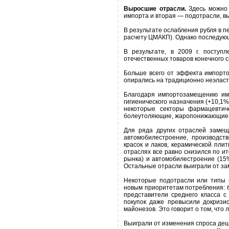
Выросшие отрасли.
Здесь можно
импорта и вторая — подотрасли, в
В результате ослабления рубля в 
расчету ЦМАКП). Однако последую
В результате, в 2009 г. поступ
отечественных товаров конечного сп
Больше всего от эффекта импорто
опирались на традиционно неэласт
Благодаря импортозамещению име
гигиенического назначения (+10,1%
некоторые секторы фармацевтич
болеутоляющие, жаропонижающие, п
Для ряда других отраслей замещ
автомобилестроение, производств
красок и лаков, керамической пли
отраслях все равно снизился по и
рынка) и автомобилестроение (15%
Остальные отрасли выиграли от з
Некоторые подотрасли или типы 
новым приоритетам потребления: 
представители среднего класса 
покупок даже превысили докризис
майонезов. Это говорит о том, что
Выиграли от изменения спроса деш