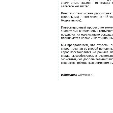
значительно зависят от вклада 
сельское хозяйство.
Вместе с тем можно рассчитыват
стабильным, в том числе, в той ч
бюджетников).
Инвестиционный процесс не может
значительных изменений конъюнкту
предприятия максимально сокращал
планируются новые инвестиционны
Мы предполагаем, что отрасли, 
спрос, начиная со второй половины
спрос восстановится не раньше, че
спада, высвободилось значительн
экономики, без дополнительных вл
стараются обходиться ремонтом и
Источник:
www.cfin.ru