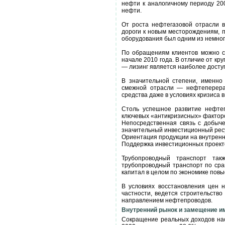
нефти к аналогичному периоду 20
нефти.
От роста нефтегазовой отрасли 
дороги к новым месторождениям, п
оборудования был одним из немноги
По обращениям клиентов можно с
начале 2010 года. В отличие от к
— лизинг является наиболее дост
В значительной степени, именно
смежной отрасли — нефтеперераб
средства даже в условиях кризиса 
Столь успешное развитие нефте
ключевых «антикризисных» фактор
Непосредственная связь с добычей
значительный инвестиционный рес
Ориентация продукции на внутренн
Поддержка инвестиционных проект
Трубопроводный транспорт так
трубопроводный транспорт по срав
капитал в целом по экономике повы
В условиях восстановления цен 
частности, ведется строительств
направлением нефтепроводов.
Внутренний рынок и замещение и
Сокращение реальных доходов нас