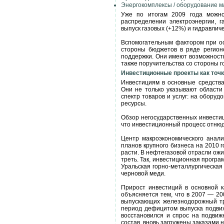
Энергокомплексы / оборудование м
Уже по итогам 2009 года можно 
распределении электроэнергии, 
выпуск газовых (+12%) и гидравличе
Вспомогательным фактором при о
стороны бюджетов в ряде регион
поддержки. Они имеют возможность
также поручительства со стороны г
Инвестиционные проекты как точк
Инвестициям в основные средства
Они не только указывают области
спектр товаров и услуг: на оборуд
ресурсы.
Обзор негосударственных инвестиц
что инвестиционный процесс отнюд
Центр макроэкономического анал
планов крупного бизнеса на 2010 
расти. В нефтегазовой отрасли ож
треть. Так, инвестиционная програм
Уральская горно-металлургическая 
черновой меди.
Прирост инвестиций в основной к
объясняется тем, что в 2007 — 20
выпускающих железнодорожный тр
период дефицитом выпуска подвиж
восстановился и спрос на подвиж
состав, вновь загружены заказами 