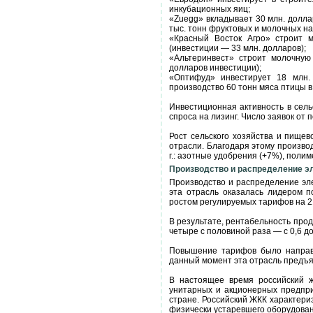
инкубационных яиц;
«Zuegg» вкладывает 30 млн. долла
тыс. тонн фруктовых и молочных на
«Красный Восток Агро» строит м
(инвестиции — 33 млн. долларов);
«Альтеринвест» строит молочную
долларов инвестиции);
«Оптифуд» инвестирует 18 млн. 
производство 60 тонн мяса птицы в
Инвестиционная активность в сел
спроса на лизинг. Число заявок от
Рост сельского хозяйства и пище
отрасли. Благодаря этому производ
г.: азотные удобрения (+7%), поли
Производство и распределение эле
Производство и распределение эле
эта отрасль оказалась лидером 
ростом регулируемых тарифов на 21
В результате, рентабельность прода
четыре с половиной раза — с 0,6 д
Повышение тарифов было направл
данный момент эта отрасль предъ
В настоящее время российский ж
унитарных и акционерных предпри
стране. Российский ЖКК характери
физически устаревшего оборудова