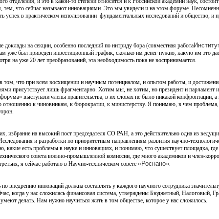
го отделения, и это в какой-то степени относится и к Российской академии наук, сост
 тем, что сейчас называют инновациями. Это мы увидели и на этом форуме. Несомненн
ть успех в практическом использовании фундаментальных исследований и общество, и пр
Институ
е доклады на секции, особенно последний по нитриду бора (совместная работа
м уже был приведен инвестиционный график, сколько им денег нужно, какую им это даст
тря на уже 20 лет преобразований, эта необходимость пока не воспринимается.
в том, что при всем восхищении и научным потенциалом, и опытом работы, и достижени
ями присутствует лишь фрагментарно. Хотим мы, не хотим, но президент и парламент и
орума» выступали члены правительства, в их словах не было никакой конфронтации, а н
 отношению к чиновникам, к бюрократии, к министерству. Я понимаю, в чем проблема, в
торон.
их, избрание на высокий пост председателя СО РАН, а это действительно одна из ведущих
следования и разработки по приоритетным направлениям развития научно-технологическо
, какие есть проблемы в науке и инновациях, и понимаю, что существует площадка, гд
ехнического совета военно-промышленной комиссии, где много академиков и член-корров
«Роснано»
-третьих, я сейчас работаю в Научно-техническом совете
.
ь по внедрению инноваций должна составлять у каждого научного сотрудника значитель
йчас, когда у нас сложилась финансовая система, утверждены Бюджетный, Налоговый, Г
 умеют делать. Нам нужно научиться жить в том обществе, которое у нас сложилось.