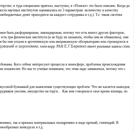
рстве, я туда специально приехал, выступил, в «Поиске» это было описано. Когда до
ость научных институтов оценивалась по 3 параметрам: количеству и качеству
небюджетных денег приходится на каждого сотрудника и т.д.). Т.е. такая система
олжен быть расформирован, ликвидирован, потому что есть много других факторов,
есть три физических института (я не буду их называть, чтобы они не обижались), они
ли бы они уехали в аргентинскую или американскую обсерваторию или строящуюся в
дований и аэрономии
Е.Г.Бережко
, член-корр. РАН
имеет реальные шансы стать
ребованы. Кого сейчас интересуют процессы в ионосфере, проблемы происхождения
не пошевелит. Но мы то ученые понимаем, что этим надо заниматься, потому что с
лакмусовой бумажкой для выявления существующих проблем. Что же касается выводов,
трудников уволим, имущество на торги… Как мне говорили в свое время японцы, по
свенных, так и прямых материальных поощрениях в виде премий, стипендий. В
знообразных конкурсах и т.д.