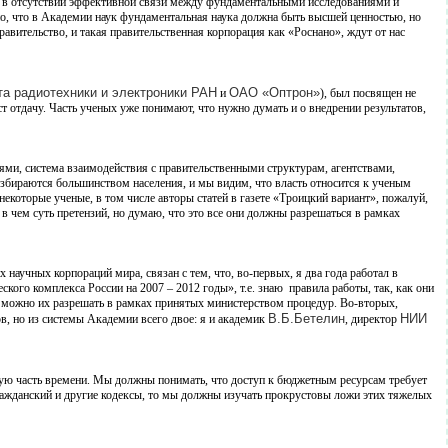
оит в отсутствии эффективной связи между фундаментальными исследованиями и
о, что в Академии наук фундаментальная наука должна быть высшей ценностью, но
авительство, и такая правительственная корпорация как «Роснано», ждут от нас
та радиотехники и электроники РАН
ОАО «Оптрон»
и
), был посвящен не
 отдачу. Часть ученых уже понимают, что нужно думать и о внедрении результатов,
ями, система взаимодействия с правительственными структурам, агентствами,
збираются большинством населения, и мы видим, что власть относится к ученым
екоторые ученые, в том числе авторы статей в газете «Троицкий вариант», пожалуй,
 чем суть претензий, но думаю, что это все они должны разрешаться в рамках
 научных корпораций мира, связан с тем, что, во-первых, я два года работал в
го комплекса России на 2007 – 2012 годы», т.е. знаю правила работы, так, как они
е можно их разрешать в рамках принятых министерством процедур. Во-вторых,
В.Б.Бетелин
НИИ
, но из системы Академии всего двое: я и академик
, директор
ную часть времени. Мы должны понимать, что доступ к бюджетным ресурсам требует
ражданский и другие кодексы, то мы должны изучать прокрустовы ложи этих тяжелых