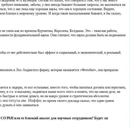
 академик Ф.А.Кузнецов. Он как-то сказал, что говорить о том, что у нас много
о, требуют внимания, заботы, у них иногда бывают большие запросы, но жаловаться на
ться, что у нас пока еще хорошая наука, что она в хорошем состоянии. Видите,
или близки к мировому уровню. И когда такие высказывания бывают, я бы сказал,
 не спать как во времена Курчатова, Королева, Келдыша. Это – тяжелая работа,
 важности фундаментальной науки. Они считают, что наука должна быть на подножном
обы от нее действительно был эффект и социальный, и экономический, и реальный.
низовать в Лос-Анджелесе фирму, которая называется «Фотобит», она прекрасно
ется в лидеры, то все остальные, вместо того, чтобы пытаться догнать или перегнать,
, в т.ч. и высшему, подняться выше всего этого и понять, что на самом деле, на
о быстрые и легкие деньги, но на макро уровне и стратегически абсолютно
о института им. Иоффе
, во время своего доклада сказал, что один грамм
но думать и чем заниматься.
 СО РАН или ее близкий аналог для научных сотрудников? Будет ли