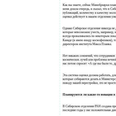
Как вы знаете, сейчас Минобрнауки план
меня дошла очередь, я сказал, что в Си
публикаций, количеству и качеству молод
оценки действует в нашем отделении уже 
Однако Сибирское отделение никогда не 
которые невозможно учесть, например, им
всегда проваливались по некоторым пок
Канаде (я имею ввиду космофизиков), т
директором института Макса Планка.
Нет никаких сомнений, что сотрудников
космических лучей или проблемы вечной 
нас потом спросят: «А где вы были то, д
Эта система оценки должна работать, д
которые собираются делать в Министерс
поводу нашей перестройки, это не прост
Планируются ли какие-то новации в
В Сибирском отделении РАН создана пре
последние годы у нас положительная дин