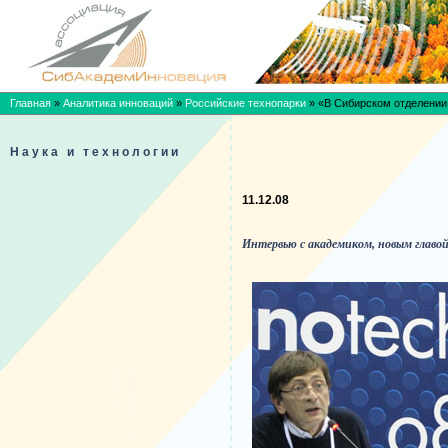
Главная
»
Аналитика инноваций
»
Российские технопарки
»
«В Сибирском отделении
Наука и технологии
11.12.08
Интервью с академиком, новым главо