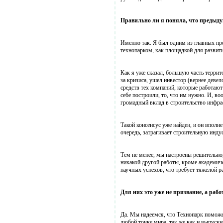
Правильно ли я поняла, что предыд
Именно так. Я был одним из главных пр
технопарком, как площадкой для развити
Как я уже сказал, большую часть терри
за кризиса, ушел инвестор (вернее деве
средств тех компаний, которые работают
себе построили, то, что им нужно. И, в
громадный вклад в строительство инфр
Такой консенсус уже найден, и он вполн
очередь, затрагивает строительную инду
Тем не менее, мы настроены решительно,
никакой другой работы, кроме академиче
научных успехов, что требует тяжелой р
Для них это уже не призвание, а раб
Да. Мы надеемся, что Технопарк поможе
любой точке мира, так же как и выпуск