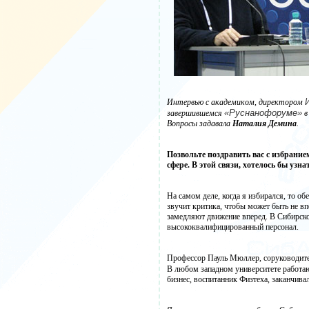
Интервью с академиком, директором
«Руснанофоруме»
завершившемся
в
Вопросы задавала
Наталия Демина
.
Позвольте поздравить вас с избрани
сфере. В этой связи, хотелось бы у
На самом деле, когда я избирался, то о
звучит критика, чтобы может быть не вп
замедляют движение вперед. В Сибирско
высококвалифицированный персонал.
Профессор Пауль Мюллер, соруководител
В любом западном университете работа
бизнес, воспитанник Физтеха, заканчива