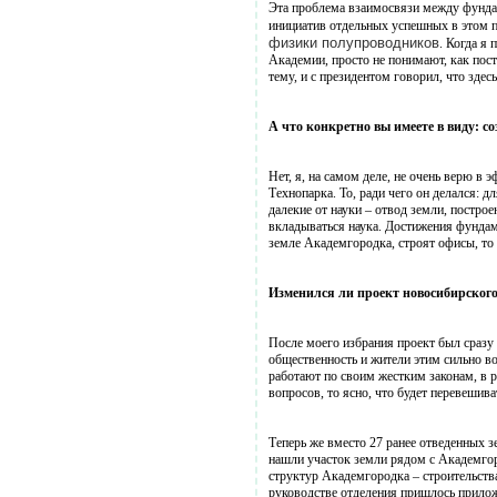
Эта проблема взаимосвязи между фундам
инициатив отдельных успешных в этом п
физики полупроводников
. Когда я
Академии, просто не понимают, как пост
тему, и с президентом говорил, что зд
А что конкретно вы имеете в виду: 
Нет, я, на самом деле, не очень верю в
Технопарка. То, ради чего он делался: 
далекие от науки – отвод земли, построе
вкладываться наука. Достижения фундаме
земле Академгородка, строят офисы, то 
Изменился ли проект новосибирского
После моего избрания проект был сразу 
общественность и жители этим сильно во
работают по своим жестким законам, в р
вопросов, то ясно, что будет перевешива
Теперь же вместо 27 ранее отведенных з
нашли участок земли рядом с Академгор
структур Академгородка – строительств
руководстве отделения пришлось прилож