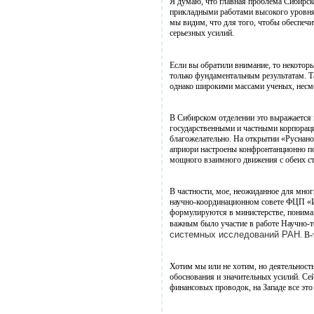
Я думаю, что главная проблема Сибирско
прикладными работами высокого уровня,
мы видим, что для того, чтобы обеспечи
серьезных усилий.
Если вы обратили внимание, то некоторы
только фундаментальным результатам. Та
однако широкими массами ученых, несмо
В Сибирском отделении это выражается 
государственными и частными корпораци
благожелательно. На открытии «Руснаноф
априори настроены конфронтанционно по
мощного взаимного движения с обеих с
В частности, мое, неожиданное для мног
научно-координационном совете ФЦП «Ис
формулируются в министерстве, понимаю
важным было участие в работе Научно-т
системных исследований РАН
. В
Хотим мы или не хотим, но деятельност
обоснования и значительных усилий. Се
финансовых проводок, на Западе все это