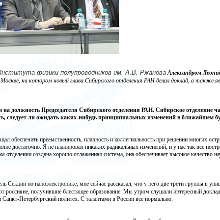
Института физики полупроводников им. А.В. Ржанова
Александром Леони
 Москве, на котором новый глава Сибирского отделения РАН делал доклад, а также яв
ем на должность Председателя Сибирского отделения РАН. Сибирское отделение ча
знать, следует ли ожидать каких-нибудь принципиальных изменений в ближайшем 
бещал обеспечить преемственность, плавность и коллегиальность при решении многих ост
олне достаточно. Я не планировал никаких радикальных изменений, и у нас так все пос
м отделении создана хорошо отлаженная система, она обеспечивает высокое качество на
ь Секции по наноэлектронике, мне сейчас рассказал, что у него две трети группы в ун
ют россияне, получившие блестящее образование. Мы утром слушали интересный докла
л Санкт-Петербургский политех. С талантами в России все нормально.