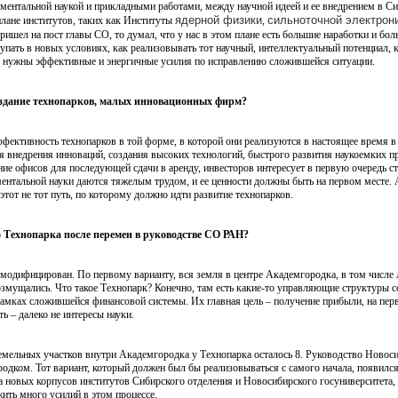
ентальной наукой и прикладными работами, между научной идеей и ее внедрением в Си
ядерной физики
сильноточной электрон
лане институтов, таких как Институты
,
 пришел на пост главы СО, то думал, что у нас в этом плане есть большие наработки и бо
упать в новых условиях, как реализовывать тот научный, интеллектуальный потенциал, 
есь нужны эффективные и энергичные усилия по исправлению сложившейся ситуации.
создание технопарков, малых инновационных фирм?
 эффективность технопарков в той форме, в которой они реализуются в настоящее время в
для внедрения инноваций, создания высоких технологий, быстрого развития наукоемких п
ние офисов для последующей сдачи в аренду, инвесторов интересует в первую очередь стр
нтальной науки даются тяжелым трудом, и ее ценности должны быть на первом месте. А 
этот не тот путь, по которому должно идти развитие технопарков.
 Технопарка после перемен в руководстве СО РАН?
модифицирован. По первому варианту, вся земля в центре Академгородка, в том числе л
змущались. Что такое Технопарк? Конечно, там есть какие-то управляющие структуры с
амках сложившейся финансовой системы. Их главная цель – получение прибыли, на перв
ть – далеко не интересы науки.
емельных участков внутри Академгородка у Технопарка осталось 8. Руководство Новоси
одком. Тот вариант, который должен был бы реализовываться с самого начала, появился
а новых корпусов институтов Сибирского отделения и Новосибирского госуниверситета, 
ить много усилий в этом процессе.