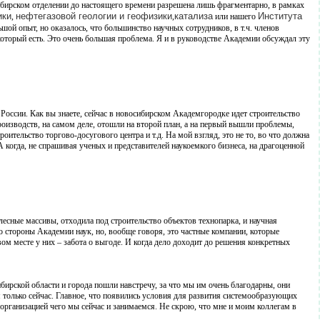
бирском отделении до настоящего времени разрешена лишь фрагментарно, в рамках
ики
нефтегазовой геологии и геофизики
катализа
Института
,
,
или нашего
льшой опыт, но оказалось, что большинство научных сотрудников, в т.ч. членов
который есть. Это очень большая проблема. Я и в руководстве Академии обсуждал эту
 России. Как вы знаете, сейчас в новосибирском Академгородке идет строительство
роизводств, на самом деле, отошли на второй план, а на первый вышли проблемы,
оительство торгово-досугового центра и т.д. На мой взгляд, это не то, во что должна
когда, не спрашивая ученых и представителей наукоемкого бизнеса, на драгоценной
есные массивы, отходила под строительство объектов технопарка, и научная
о стороны Академии наук, но, вообще говоря, это частные компании, которые
ом месте у них – забота о выгоде. И когда дело доходит до решения конкретных
бирской области и города пошли навстречу, за что мы им очень благодарны, они
 только сейчас. Главное, что появились условия для развития системообразующих
организацией чего мы сейчас и занимаемся. Не скрою, что мне и моим коллегам в