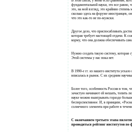
В этой связи, у меня есть сравнение, кот
фундаментальной науки, это все равно, 
это, на мой взгляд, это крайняя степень
сколько здесь на форуме иностранцев, 
что это как-то не по-мужски.
Другое дело, что приспосабливать дости
которая требует настоящей отдачи. К с
корму, что она должна обеспечивать сама
Нужно создать такую систему, которая с
Этой системы у нас пока нет.
В 1990-е гг. из нашего института уеха
вписалась в рынок. С их средним научны
Более того, особенность России в том, ч
зачастую начинают ей мешать, топить лю
науке можно выигрывать гораздо больше,
бесперспективное. И, в принципе, «Рос
солнечного элемента при работе в течен
С окончанием третьего этапа пилотн
проводиться рейтинг институтов по