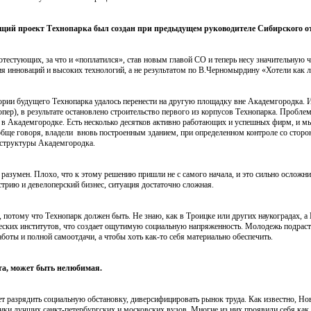
ущий проект Технопарка был создан при предыдущем руководителе Сибирского о
отестующих, за что и «поплатился», став новым главой СО и теперь несу значительную
я инноваций и высоких технологий, а не результатом по В.Черномырдину «Хотели как лу
тории будущего Технопарка удалось перенести на другую площадку вне Академгородка. 
лопер), в результате остановлено строительство первого из корпусов Технопарка. Пробл
 в Академгородке. Есть несколько десятков активно работающих и успешных фирм, и мы
ообще говоря, владели вновь построенным зданием, при определенном контроле со сторо
аструктуры Академгородка.
е разумен. Плохо, что к этому решению пришли не с самого начала, и это сильно осложни
стрию и девелоперский бизнес, ситуация достаточно сложная.
 потому что Технопарк должен быть. Не знаю, как в Троицке или других наукоградах, а
ских институтов, что создает ощутимую социальную напряженность. Молодежь подрастает
аботы и полной самоотдачи, а чтобы хоть как-то себя материально обеспечить.
ота, может быть нелюбимая.
т разрядить социальную обстановку, диверсифицировать рынок труда. Как известно, Но
ники лучших санкт-петербургских и московских вузов. Многие из них проявили себя как