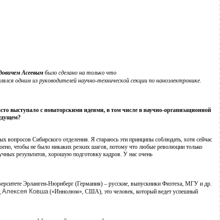
довичем Асеевым
было сделано на только что
лялся одним из руководителей научно-технической секции по наноэлектронике.
сто выступало с новаторскими идеями, в том числе в научно-организационной
будущем?
рых вопросов Сибирского отделения. Я стараюсь эти принципы соблюдать, хотя сейчас
троено, чтобы не было никаких резких шагов, потому что любые революции только
учных результатов, хорошую подготовку кадров. У нас очень
иверситете Эрланген-Нюрнберг (Германия) – русские, выпускники Физтеха, МГУ и др.
Алексея Ковша
д
(«Иннолюм», США), это человек, который ведет успешный