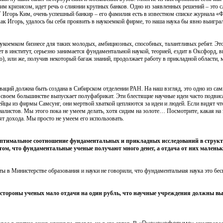
ским кризисом, идет речь о слиянии крупных банков. Одно из заявленных решений – э
горь Ким, очень успешный банкир – его фамилия есть в известном списке журнала «Ф
к Игорь, удалось бы себя проявить в наукоемкой фирме, то наша наука бы явно выиграл
укоемком бизнесе для таких молодых, амбициозных, способных, талантливых ребят. Это
ет в институт, серьезно занимается фундаментальной наукой, теорией, ездит в Оксфорд, 
 или же, получив некоторый багаж знаний, продолжает работу в прикладной области, м
ваций должна быть создана в Сибирском отделении РАН. На наш взгляд, это одно из сам
 своем большинстве выпускает полуфабрикат. Эти блестящие научные идеи часто подвиса
ейцы из фирмы Самсунг, они мертвой хваткой цепляются за идеи и людей. Если видят чт
алистов. Мы этого пока не умеем делать, хотя сидим на золоте… Посмотрите, какая на
ят дохода. Мы просто не умеем его использовать.
оптимальное соотношение фундаментальных и прикладных исследований в структ
ом, что фундаментальные ученые получают много денег, а отдача от них маленьк
нты в Министерстве образования и науки не говорили, что фундаментальная наука это бес
о стороны ученых мало отдачи на один рубль, что научные учреждения должны вы