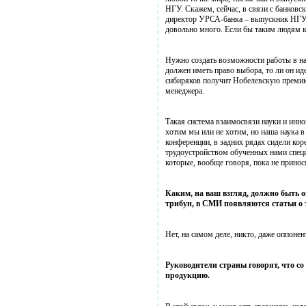
НГУ. Скажем, сейчас, в связи с банков
директор УРСА-банка – выпускник НГУ И
довольно много. Если бы таким людям ка
Нужно создать возможности работы в на
должен иметь право выбора, то ли он ид
сибиряков получит Нобелевскую премию),
менеджера.
Такая система взаимосвязи науки и инно
хотим мы или не хотим, но наша наука в
конференции, в задних рядах сидели кор
трудоустройством обученных нами специ
которые, вообще говоря, пока не принос
Каким, на ваш взгляд, должно быть 
трибун, в СМИ появляются статьи о т
Нет, на самом деле, никто, даже оппоне
Руководители страны говорят, что с
продукцию.