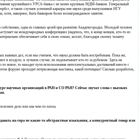
то слияние крупнейшего УРСА-банка с не менее крупным МДМ-банком. Генеральный
орбс», и таких случаев успешной карьеры вне науки среди выпускников НГУ
а, хотя, наверное, быть банкиром более вознаграждаемое занятие.
 собственно, одна из главных целей при развитии Академгородка. Молодой человек
выступает на международных конференциях (надеюсь, что, в конце концов, кто-то из
атериально обеспечивает себя и свою семью, коллег, благодаря своему таланту
ых важных дел, если мы считаем, что наука должна быть востребована. Пока же,
ют в воздухе, в лучшем случае, их подхватывает кто-то за рубежом. Здесь на
о-то новое, то находят пути использования интеллектуальных достижений вместе с
 этом форуме проходит потрясающая выставка, какой потенциал! Сколько разработок,
уре научных организаций в РАН и СО РАН? Сейчас звучат слова с высоких
ая.
полезное дело или она чем-то плоха.
давать на-гора не какие-то абстрактные изыскания, а конкурентный товар или