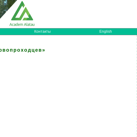
Контакты
English
ервопроходцев»