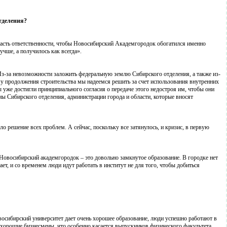
тделения?
 часть ответственности, чтобы Новосибирский Академгородок обогатился именно
чше, а получилось как всегда».
Из-за невозможности заложить федеральную землю Сибирского отделения, а также из-
ему продолжения строительства мы надеемся решить за счет использования внутренних
 уже достигли принципиального согласия о передаче этого недостроя им, чтобы они
ны Сибирского отделения, администрации города и области, которые вносят
ло решение всех проблем. А сейчас, поскольку все затянулось, и кризис, в первую
 Новосибирский академгородок – это довольно замкнутое образование. В городке нет
, и со временем люди идут работать в институт не для того, чтобы добиться
восибирский университет дает очень хорошее образование, люди успешно работают в
 хорошие бизнесмены, что особенно касается выпускников физического факультета