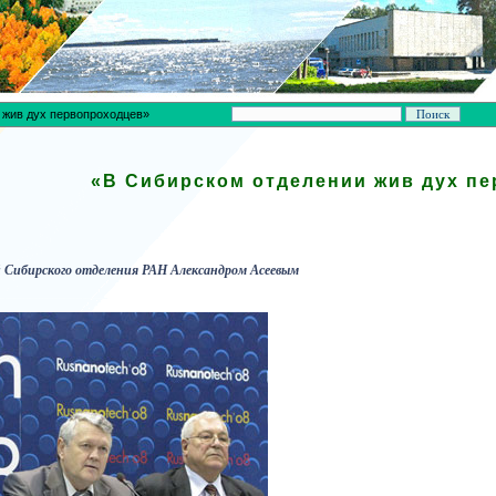
 жив дух первопроходцев»
«В Сибирском отделении жив дух п
й Сибирского отделения РАН Александром Асеевым