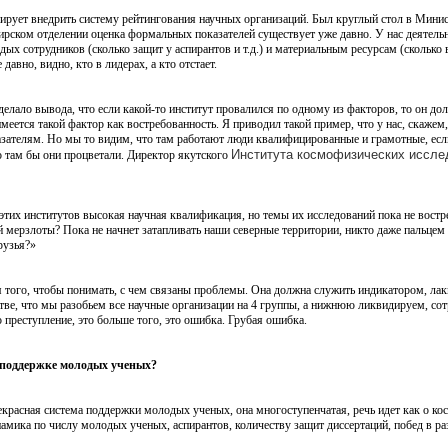
ирует внедрить систему рейтингования научных организаций. Был круглый стол в Министе
бирском отделении оценка формальных показателей существует уже давно. У нас деятельн
ых сотрудников (сколько защит у аспирантов и т.д.) и материальным ресурсам (сколько в
давно, видно, кто в лидерах, а кто отстает.
делало вывода, что если какой-то институт провалился по одному из факторов, то он д
еется такой фактор как востребованность. Я приводил такой пример, что у нас, скажем, 
азателям. Но мы то видим, что там работают люди квалифицированные и грамотные, ес
Института космофизических иссле
о там бы они процветали. Директор якутского
 этих институтов высокая научная квалификация, но темы их исследований пока не вост
мерзлоты? Пока не начнет затапливать наши северные территории, никто даже пальцем 
рузья?»
ля того, чтобы понимать, с чем связаны проблемы. Она должна служить индикатором, 
тве, что мы разобьем все научные организации на 4 группы, а нижнюю ликвидируем, со
о преступление, это больше того, это ошибка. Грубая ошибка.
 поддержке молодых ученых?
красная система поддержки молодых ученых, она многоступенчатая, речь идет как о ко
амика по числу молодых ученых, аспирантов, количеству защит диссертаций, побед в ра