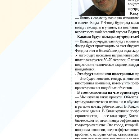
войдут
соучре
-
Каку
— Лично я совмещу позицию исполнитель
в совете Фонда. У Фонда будет ряд колл
войдут эксперты и ученые, а в возглави
вероятности нобелевский лауреат Роджер
-
Какими будут вклады соучредителе
— Вклады соучредителей будут минимал
Фонда будет происходить за счет бюджет
Фонд на этот и ближайшие два года скор
У него будет несколько направлений раб
штат планируется 50-70 человек. С точк
подготовить техническое задание, выда
понадобится.
-
Это будут наши или иностранные 
— Это будет, конечно, тендер, и, конечн
иностранная компания, потому что преф
проектирования подобных объектов.
-
В этом смысле вы на что ориентируе
— Мы изучали такие проекты. Объекты в
культурологического плана, но и обусло
в регионе новых рабочих мест. В Гонко
офисные здания. В Китае крупные префе
строительство, — все-таки город. Хотел
биотехнологии, атом и энергоэффективн
градостроительстве. Это город, которы
вопросам экологии, энергоэффективности
проблем, с которым сейчас сталкивается