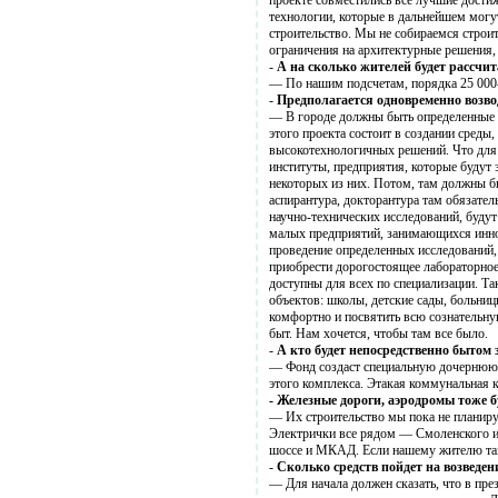
проекте совместились все лучшие достиж
технологии, которые в дальнейшем могу
строительство. Мы не собираемся строит
ограничения на архитектурные решения,
-
А на сколько жителей будет рассчит
— По нашим подсчетам, порядка 25 000-
-
Предполагается одновременно возво
— В городе должны быть определенные э
этого проекта состоит в создании среды
высокотехнологичных решений. Что для 
институты, предприятия, которые будут 
некоторых из них. Потом, там должны б
аспирантура, докторантура там обязател
научно-технических исследований, будут
малых предприятий, занимающихся иннова
проведение определенных исследований,
приобрести дорогостоящее лабораторное
доступны для всех по специализации. Т
объектов: школы, детские сады, больниц
комфортно и посвятить всю сознательную
быт. Нам хочется, чтобы там все было.
-
А кто будет непосредственно бытом
— Фонд создаст специальную дочернюю к
этого комплекса. Этакая коммунальная к
-
Железные дороги, аэродромы тоже б
— Их строительство мы пока не планируе
Электрички все рядом — Смоленского и 
шоссе и МКАД. Если нашему жителю там 
-
Сколько средств пойдет на возведен
— Для начала должен сказать, что в пре