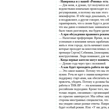
-
Наверняка и у вашей «Реновы» есть
— Для меня, я думаю, тут получится ис
ведомствами изначально происходят из 
регулирования, и поэтому мы вам этого 
некомфортно. И тебе надо доказывать, ч
и поздравляют, а другие говорят, что с
гарантировать, что к своим будут в деся
что мы давно и внимательно занимаемся
было таких разговоров, мы будем уделя
- А при обсуждении правового режи
— Налоговые преференции. Время, на кот
успешным и компания начала зарабатыват
жить в этом городе, пусть начинает пла
которые проходят на многочисленных со
премьера Сергея] Собянина, [помощника
конструктивная. Люди понимают, для чег
-
Когда первые жители могут появитьс
— Думаю года через три с половиной.
-
А как будет проходить работа по п
— Это самое важное. Потому что мы этог
нужно. Речь не идет о знании конкретног
поддержку старт-апам, как обеспечить м
привлечь, убедить. Потому и должны бы
работы в ТНК-BP — эта компания реаль
российским подходами. Кроме того, мы 
только людям, связанным с организацией
их серьезно заинтересует. Мы сейчас за
стороны иностранных специалистов, что 
мы увидим самые разные ответы. Напри
будет особый режим. Или: «У нас дети, 