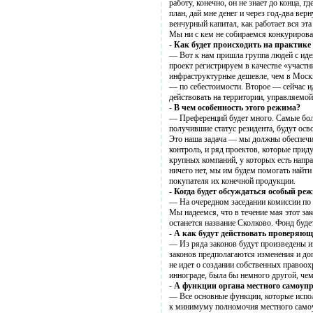
работу, конечно, он не знает до конца, г
план, дай мне денег и через год-два вер
венчурный капитал, как работает вся эт
Мы ни с кем не собираемся конкурироват
-
Как будет происходить на практике
— Вот к нам пришла группа людей с идея
проект регистрируем в качестве «участ
инфраструктурные дешевле, чем в Москв
— по себестоимости. Второе — сейчас и
действовать на территории, управляемо
-
В чем особенность этого режима?
— Преференций будет много. Самые бол
получившие статус резидента, будут ос
Это наша задача — мы должны обеспечит
контроль, и ряд проектов, которые прид
крупных компаний, у которых есть напра
ничего нет, мы им будем помогать найт
покупателя их конечной продукции.
-
Когда будет обсуждаться особый ре
— На очередном заседании комиссии по 
Мы надеемся, что в течение мая этот зак
останется название Сколково. Фонд буде
-
А как будут действовать проверяющ
— Из ряда законов будут произведены и
законов предполагаются изменения и доп
не идет о создании собственных правоох
иннограде, была бы немного другой, чем 
-
А функции органа местного самоуп
— Все основные функции, которые испол
к минимуму полномочия местного само