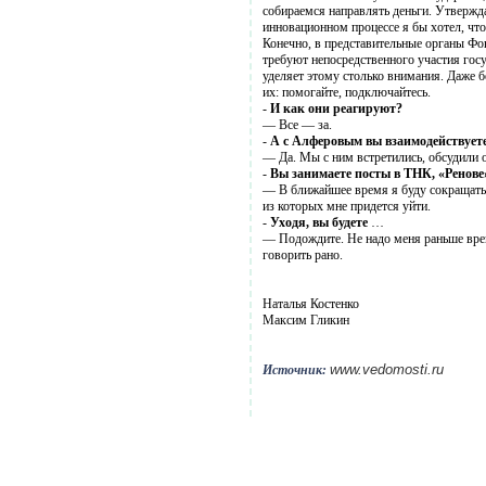
собираемся направлять деньги. Утвержда
инновационном процессе я бы хотел, что
Конечно, в представительные органы Фон
требуют непосредственного участия гос
уделяет этому столько внимания. Даже б
их: помогайте, подключайтесь.
-
И как они реагируют?
— Все — за.
-
А с Алферовым вы взаимодействует
— Да. Мы с ним встретились, обсудили 
-
Вы занимаете посты в ТНК, «Ренове
— В ближайшее время я буду сокращать 
из которых мне придется уйти.
-
Уходя, вы будете
…
— Подождите. Не надо меня раньше време
говорить рано.
Наталья Костенко
Максим Гликин
www.vedomosti.ru
Источник: