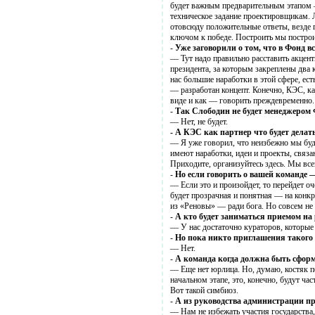
будет важным предварительным этапом 
техническое задание проектировщикам. 
отовсюду положительные ответы, везде 
ключом к победе. Построить мы постро
-
Уже заговорили о том, что в Фонд 
— Тут надо правильно расставить акцен
президента, за которым закреплены два 
нас большие наработки в этой сфере, ес
— разработан концепт. Конечно, КЭС, ка
виде и как — говорить преждевременно.
-
Так Слободин не будет менеджером
— Нет, не будет.
- А КЭС как партнер что будет делат
— Я уже говорил, что неизбежно мы буд
имеют наработки, идеи и проекты, связа
Приходите, организуйтесь здесь. Мы все
-
Но если говорить о вашей команде 
— Если это и произойдет, то перейдет о
будет прозрачная и понятная — на конк
из «Реновы» — ради бога. Но совсем не 
-
А кто будет заниматься приемом на
— У нас достаточно кураторов, которые 
-
Но пока никто приглашения такого
— Нет.
-
А команда когда должна быть сфор
— Еще нет юрлица. Но, думаю, костяк 
начальном этапе, это, конечно, будут ч
Вот такой симбиоз.
-
А из руководства администрации пр
— Нам не избежать участия государства