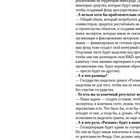
реализованы на территории иннограда. 
некоторые средства, которые будут напра
чтобы созданный фонд просуществовал п
-
А нельзя хотя бы приблизительно ск
— Общий объем, который потребуется дл
соинвесторов, придется рассчитывать н
и строительства объектов, и создания 
поиск экспертов, которые никак не связ
организации и фиксированию авторских п
апами — финансировать не готовые проек
наш фонд тоже создаст свой венчурный ф
Отдельная часть будет выделена под п
чтобы они там размещали свои R&D-цен
капиталу стать нашими партнерами и уча
организована там, будет коренным образ
— просто будет по-другому.
- А в чем разница?
— Государство выделило деньги «Роснан
выделены не для того, чтобы мы их вкла
без участия государства.
- То есть вы за конечный результат н
— Наша задача — создать условия, что
экспертиза, в конечном счете, нужна, чт
перспектива есть. Что было бы, если бы 
отходят от них, а тогда бы, я думаю, «
возможность выделять гранты, но надо п
-
А в чем роль «Роснано» будет в ваш
— Госкорпорация будет одним из соучред
Но они не будут никак вовлечены в опе
от деятельности Фонда. Оно должно запу