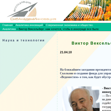
Главная
»
Аналитика инноваций
»
Современная экономика и общество.
Аналитика
»
Виктор Вексельберг: нам хочется, чтобы в иннограде все было
Наука и технологии
Виктор Вексель
21.04.10
На ближайшем заседании президентск
Сколково и создание фонда для управ
«Ведомостям» о том, как будет обуст
-
Викт
инног
— По ф
на дан
содейс
госуда
котору