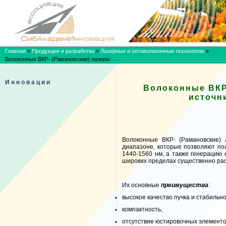
Главная
»
Продукция и разработки
»
Лазерные и оптоволоконные технологии
»
Волоконные ВКР- (Рамановские) лазеры
Инновации
Волоконные ВКР
источн
Волоконные ВКР- (Рамановские)
л
диапазоне, которые позволяют по
1440-1560 нм, а также генерацию 
широких пределах существенно ра
Их основные
преимущества
:
в
ысокое качество пучка и стабильно
компактность
,
отс
утствие юстировочных элементо