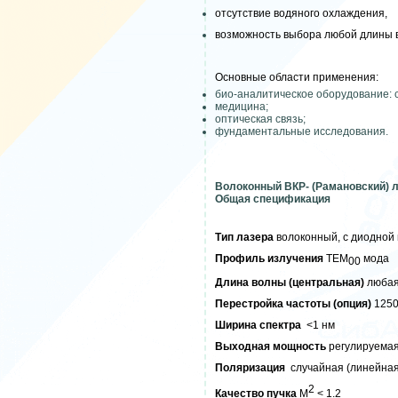
отсутствие водяного охлаждения
,
возможность
выбора любой длины в
Основные области применения:
б
ио-аналитическое оборудование: 
м
едицина
;
оптическая связь
;
фундаментальные исследования
.
Волоконный ВКР- (Рамановский) 
Общая спецификация
Тип лазера
волоконный, с диодной
Профиль излучения
TEM
мода
00
Длина волны (центральная)
любая
П
ерестройка частоты
(опция)
1250
Ширина
спектра
<1 нм
Выходная мощность
регулируемая
Поляризация
случайная (линейная
2
Качество пучка
M
< 1.2