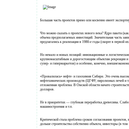
Большая часть проектов прямо или косвенно имеет экспортн
Что можно сказать о проектах нового века? Ядро пакета (ка
объема предполагаемых инвестиций. Значительная часть заяв
предлагались к реализации в 1980-е годы (скорее в первой их
Но немало и новых позиций: инновационные и логистически
крупномасштабным и дорогостоящим объектам рекреации и ту
супер- и гипермаркетов) и особенно, конечно, внешнеэконом
«Провалилась» нефте- и газохимия Сибири. Это очень высо
нефтехимических производств (ЦГФУ, пиролизных печей и т.
отложенная проблема. В Омской области начато строительс
долларов.
Не в приоритетах — глубокая переработка древесины. Слабо
машиностроения и т.п.
Критической стала проблема сроков согласования проектов, 
дольше строительства собственно объекта, инвесторы (в том