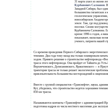
31 марта ушел из жизни ле
Курбанович Салманов
. 
Западной Сибири, был одни
большинства гигантских и 
геологическом управлении
новосибирском Академгоро
земле. Там, где под руков
поселки. Своим могуществ
Курбановича Салманова. Ес
кризис 1990-х годов, а н
показывает, насколько вел
ученого, патриота нашей с
Со времени проведения Первого Сибирского энергетического 
темпами. Два года тому назад мы только планировали начат
ходом. Принято решение о строительстве нефтепровода «Во
трасса этого нефтепровода. Она пройдет от Тайшета до Усть
Верхнечонского, Дулисьминского, Яракктинского — в Иркутс
траектория трассы не только решает экологические проблем
привлекательность большинства месторождений и лицензион
Вместе с группой специалистов «Транснефти», науки, админ
Кут, убедились, что строительство ведется хорошими темпа
850 км трассы.
Налаживаются контакты «Транснефти» с администрацией Ирк
подготовка кадров из числа местного населения для эксплуа