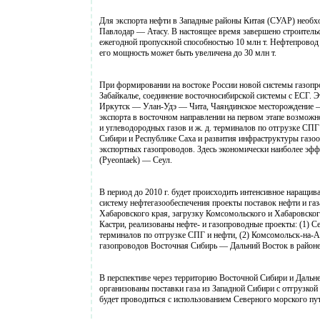
Для экспорта нефти в Западные районы Китая (СУАР) необ
Павлодар — Атасу. В настоящее время завершено строительс
ежегодной пропускной способностью 10 млн т. Нефтепровод
его мощность может быть увеличена до 30 млн т.
При формировании на востоке России новой системы газопр
Забайкалье, соединение восточносибирской системы с ЕСГ. 
Иркутск — Улан-Удэ — Чита, Чаяндинское месторождение 
экспорта в восточном направлении на первом этапе возможн
и углеводородных газов и ж. д. терминалов по отгрузке СПГ
Сибири и Республике Саха и развития инфраструктуры газоо
экспортных газопроводов. Здесь экономически наиболее э
(Pyeontaek) — Сеул.
В период до 2010 г. будет происходить интенсивное наращив
систему нефтегазообеспечения проекты поставок нефти и га
Хабаровского края, загрузку Комсомольского и Хабаровско
Кастри, реализованы нефте- и газопроводные проекты: (1) 
терминалов по отгрузке СПГ и нефти, (2) Комсомольск-на-
газопроводов Восточная Сибирь — Дальний Восток в районе
В перспективе через территорию Восточной Сибири и Дальн
организованы поставки газа из Западной Сибири с отгрузко
будет проводиться с использованием Северного морского пу