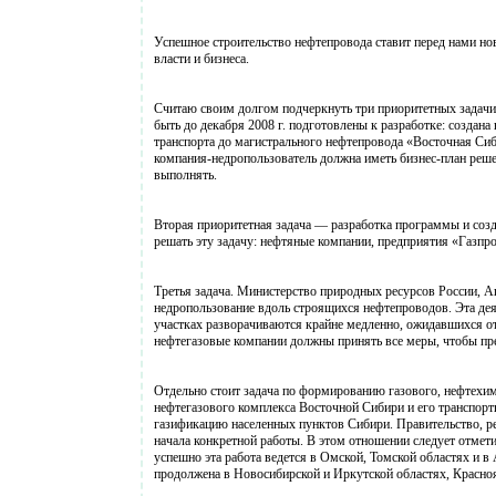
Успешное строительство нефтепровода ставит перед нами но
власти и бизнеса.
Считаю своим долгом подчеркнуть три приоритетных задачи
быть до декабря 2008 г. подготовлены к разработке: созда
транспорта до магистрального нефтепровода «Восточная Си
компания-недропользователь должна иметь бизнес-план решен
выполнять.
Вторая приоритетная задача — разработка программы и созд
решать эту задачу: нефтяные компании, предприятия «Газпр
Третья задача. Министерство природных ресурсов России, А
недропользование вдоль строящихся нефтепроводов. Эта дея
участках разворачиваются крайне медленно, ожидавшихся от
нефтегазовые компании должны принять все меры, чтобы пре
Отдельно стоит задача по формированию газового, нефтехи
нефтегазового комплекса Восточной Сибири и его транспорт
газификацию населенных пунктов Сибири. Правительство, 
начала конкретной работы. В этом отношении следует отме
успешно эта работа ведется в Омской, Томской областях и в
продолжена в Новосибирской и Иркутской областях, Красно