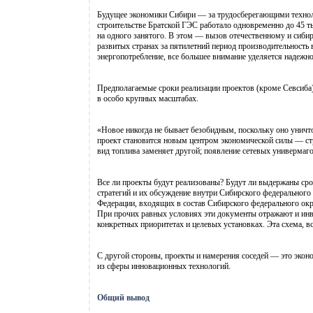
Будущее экономики Сибири — за трудосберегающими техноло
строительстве Братской ГЭС работало одновременно до 45 т
на одного занятого. В этом — вызов отечественному и сиб
развитых странах за пятилетний период производительность 
энергопотребление, все большее внимание уделяется надежно
Предполагаемые сроки реализации проектов (кроме Севсиба)
в особо крупных масштабах.
«Новое никогда не бывает безобидным, поскольку оно уничт
проект становится новым центром экономической силы — с
вид топлива заменяет другой; появление сетевых универмаг
Все ли проекты будут реализованы? Будут ли выдержаны сро
стратегий и их обсуждение внутри Сибирского федерального
Федерации, входящих в состав Сибирского федерального окр
При прочих равных условиях эти документы отражают и инв
конкретных приоритетах и целевых установках. Эта схема, в
С другой стороны, проекты и намерения соседей — это экон
из сферы инновационных технологий.
Общий вывод