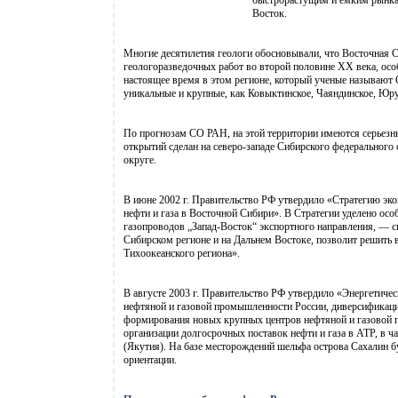
быстрорастущим и емким рынкам
Восток.
Многие десятилетия геологи обосновывали, что Восточная С
геологоразведочных работ во второй половине XX века, особ
настоящее время в этом регионе, который ученые называют
уникальные и крупные, как Ковыктинское, Чаяндинское, Юру
По прогнозам СО РАН, на этой территории имеются серьезн
открытий сделан на северо-западе Сибирского федерального
округе.
В июне 2002 г. Правительство РФ утвердило «Стратегию эк
нефти и газа в Восточной Сибири». В Стратегии уделено ос
газопроводов „Запад-Восток“ экспортного направления, — ск
Сибирском регионе и на Дальнем Востоке, позволит решить 
Тихоокеанского региона».
В августе 2003 г. Правительство РФ утвердило «Энергетиче
нефтяной и газовой промышленности России, диверсификаци
формирования новых крупных центров нефтяной и газовой п
организации долгосрочных поставок нефти и газа в АТР, в 
(Якутия). На базе месторождений шельфа острова Сахалин б
ориентации.