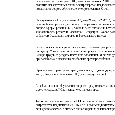
реализации на территории СФО, может составить к 2010 г. 
развитие межсистемных линий электропередач предполагаетс
поднимался вопрос об экспорте электроэнергии в Китай.
На слушаниях в Государственной Думе (21 марта 2007 г.), 
России, было признано, что процесс разработки топливно-эне
вопросы формирования ТЭБ должны быть включены в текст р
экономическом развитии Российской Федерации». Особо важн
субъектов Федерации, округов и федерального центра.
Если взять всю совокупность проектов, включая приоритетн
площадку. Ускоренный экономический прогресс в регионах в
Сибирь трудовые ресурсы постоянно завозились. И сейчас
при заработках в несколько раз больше среднероссийских.
Приведу некоторые ориентиры. Денежные доходы на душу нас
— 6,9; Амурская область — 7,0 (цифры округленные).
А сейчас активно обсуждается вопрос о предположительной 
место жительства? Сами слухи уже наносят вред.
Только от реализации проектов ОЭЗ в нашем регионе появит
потребуются предприятиям ОПК и т.п. Нужны индивидуальны
речь должна вестись о системе общесибирских балансовых ра