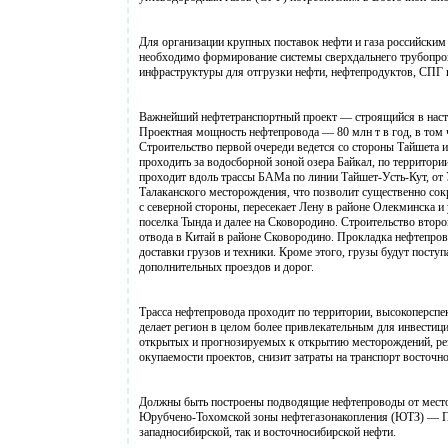
Для организации крупных поставок нефти и газа российским
необходимо формирование системы сверхдальнего трубопрово
инфраструктуры для отгрузки нефти, нефтепродуктов, СПГ и
Важнейший нефтетранспортный проект — строящийся в наст
Проектная мощность нефтепровода — 80 млн т в год, в том ч
Строительство первой очереди ведется со стороны Тайшета 
проходить за водосборной зоной озера Байкал, по территор
проходит вдоль трассы БАМа по линии Тайшет-Усть-Кут, от 
Талаканского месторождения, что позволит существенно сок
с северной стороны, пересекает Лену в районе Олекминска и
поселка Тында и далее на Сковородино. Строительство втор
отвода в Китай в районе Сковородино. Прокладка нефтепров
доставки грузов и техники. Кроме этого, грузы будут посту
дополнительных проездов и дорог.
Трасса нефтепровода проходит по территории, высокоперспе
делает регион в целом более привлекательным для инвестици
открытых и прогнозируемых к открытию месторождений, рез
окупаемости проектов, снизит затраты на транспорт восточн
Должны быть построены подводящие нефтепроводы от место
Юрубчено-Тохомской зоны нефтегазонакопления (ЮТЗ) — Пой
западносибирской, так и восточносибирской нефти.