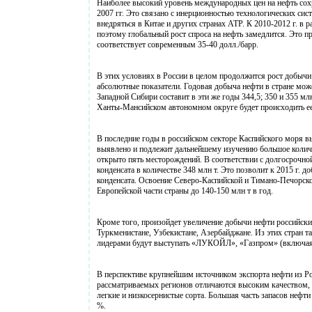
Наиболее высокий уровень международных цен на нефть сохр
2007 гг. Это связано с инерционностью технологических сис
внедряться в Китае и других странах АТР. К 2010-2012 г. 
поэтому глобальный рост спроса на нефть замедлится. Это пр
соответствует современным 35-40 долл./барр.
В этих условиях в России в целом продолжится рост добычи 
абсолютные показатели. Годовая добыча нефти в стране может 
Западной Сибири составит в эти же годы 344,5; 350 и 355 м
Ханты-Мансийском автономном округе будет происходить ее
В последние годы в российском секторе Каспийского моря в
выявлено и подлежит дальнейшему изучению большое количе
открыто пять месторождений. В соответствии с долгосрочной
конденсата в количестве 348 млн т. Это позволит к 2015 г. д
конденсата. Освоение Северо-Каспийской и Тимано-Печорско
Европейской части страны до 140-150 млн т в год.
Кроме того, произойдет увеличение добычи нефти российски
Туркменистане, Узбекистане, Азербайджане. Из этих стран т
лидерами будут выступать «ЛУКОЙЛ», «Газпром» (включая
В перспективе крупнейшим источником экспорта нефти из Ро
рассматриваемых регионов отличаются высоким качеством, 
легкие и низкосернистые сорта. Большая часть запасов нефти
%.