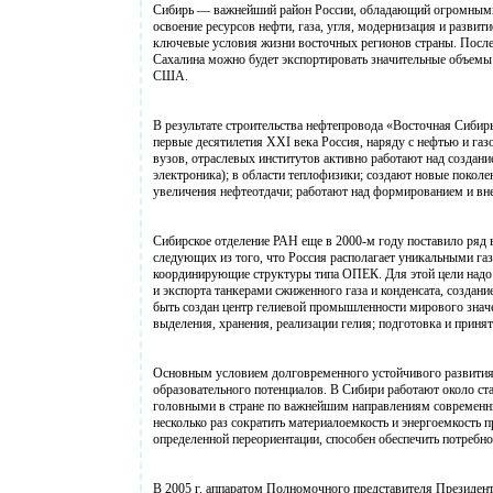
Сибирь — важнейший район России, обладающий огромными
освоение ресурсов нефти, газа, угля, модернизация и разв
ключевые условия жизни восточных регионов страны. После
Сахалина можно будет экспортировать значительные объемы н
США.
В результате строительства нефтепровода «Восточная Сибир
первые десятилетия XXI века Россия, наряду с нефтью и га
вузов, отраслевых институтов активно работают над создани
электроника); в области теплофизики; создают новые поколе
увеличения нефтеотдачи; работают над формированием и вн
Сибирское отделение РАН еще в 2000-м году поставило ряд 
следующих из того, что Россия располагает уникальными газ
координирующие структуры типа ОПЕК. Для этой цели надо р
и экспорта танкерами сжиженного газа и конденсата, создан
быть создан центр гелиевой промышленности мирового значе
выделения, хранения, реализации гелия; подготовка и принят
Основным условием долговременного устойчивого развития 
образовательного потенциалов. В Сибири работают около ст
головными в стране по важнейшим направлениям современны
несколько раз сократить материалоемкость и энергоемкость 
определенной переориентации, способен обеспечить потреб
В 2005 г. аппаратом Полномочного представителя Президен