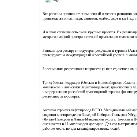
Все регионы проявляют повышенный интерес к развитию рас
производства мяса птицы, свинины, колбас, сыра и т.п.) по
И в этом сегменте есть очень крупные проекты. Их реализа
межрегиональной пространственной организации сельскохоз
Рывком прогрессирует индустрия рекреации и туризма (Алта
претендуют на международный и российский уровень значимо
Более мелкие рекреационные проекты (и не в единственном 
Три субъекта Федерации (Омская и Новосибирская области, 
комплексов и логистики (мультимодальных транспортных уз
и модернизации российской транспортной отрасли, финанси
деятельности аэропорта.
Активно строится нефтепровод ВСТО. Меридиональный магис
соединит месторождения Западной Сибири с Синьцзян-Уйгу
(Ямало-Ненецкий и Ханты-Мансийский округа, Томская и Но
оценивается в 11 миллиардов долларов. Для его материализ
рабочие места, но для квалифицированных людей.