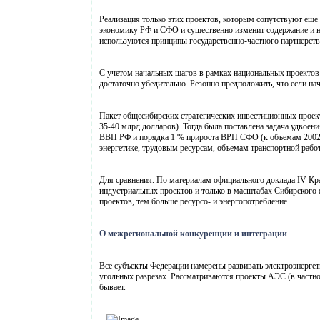
Реализация только этих проектов, которым сопутствуют еще 
экономику РФ и СФО и существенно изменит содержание и на
используются принципы государственно-частного партнерства
С учетом начальных шагов в рамках национальных проектов:
достаточно убедительно. Резонно предположить, что если нач
Пакет общесибирских стратегических инвестиционных проект
35-40 млрд долларов). Тогда была поставлена задача удвоени
ВВП РФ и порядка 1 % прироста ВРП СФО (к объемам 2002-20
энергетике, трудовым ресурсам, объемам транспортной рабо
Для сравнения. По материалам официального доклада IV Кра
индустриальных проектов и только в масштабах Сибирского
проектов, тем больше ресурсо- и энергопотребление.
О межрегиональной конкуренции и интеграции
Все субъекты Федерации намерены развивать электроэнергет
угольных разрезах. Рассматриваются проекты АЭС (в частно
бывает.