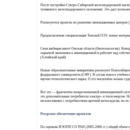
После постройки Северо-Сибирской железнодорожной магистр
тупикового железнодорожного положения. Это даст возможно
Реализуются проекты по развитию инновационных центров (
Предполагаемая специализация Томской ОЭЗ: новые материа
Свои амбиции имеет Омская область (биотехнология). Кемеро
сырьевой экономики к инновационной и работает над собств
(Алтайский край).
Новые образовательные инициативы реализуют Новосибирска
федерального университета (СФУ). В состав нового учебног
научно-технологического парка. О его масштабах можно судит
Все это — фрагменты межрегиональной инновационной систе
это дополнительные потребители электро- и теплоэнергии. 
несопоставимо с потребностями цветной металлургии, но по 
Ресурсное обеспечение проектов
По оценкам ИЭОПП СО РАН (2005-2006 гг.) общий объем по