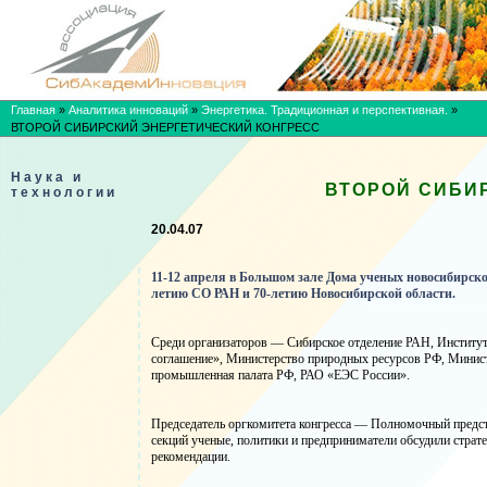
Главная
»
Аналитика инноваций
»
Энергетика. Традиционная и перспективная.
»
ВТОРОЙ СИБИРСКИЙ ЭНЕРГЕТИЧЕСКИЙ КОНГРЕСС
Наука и
ВТОРОЙ СИБИ
технологии
20.04.07
11-12 апреля в Большом зале Дома ученых новосибирск
летию СО РАН и 70-летию Новосибирской области.
Среди организаторов — Сибирское отделение РАН, Институт
соглашение», Министерство природных ресурсов РФ, Минис
промышленная палата РФ, РАО «ЕЭС России».
Председатель оргкомитета конгресса — Полномочный предст
секций ученые, политики и предприниматели обсудили страт
рекомендации.