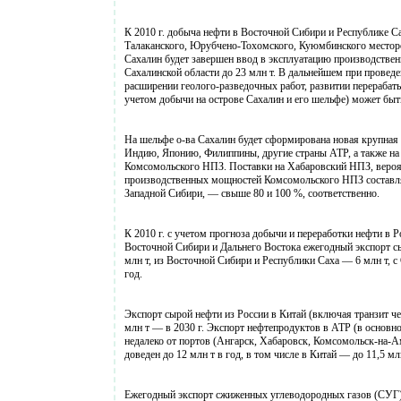
К 2010 г. добыча нефти в Восточной Сибири и Республике С
Талаканского, Юрубчено-Тохомского, Куюмбинского месторо
Сахалин будет завершен ввод в эксплуатацию производстве
Сахалинской области до 23 млн т. В дальнейшем при проведе
расширении геолого-разведочных работ, развитии перераба
учетом добычи на острове Сахалин и его шельфе) может быть к
На шельфе о-ва Сахалин будет сформирована новая крупная
Индию, Японию, Филиппины, другие страны АТР, а также на
Комсомольского НПЗ. Поставки на Хабаровский НПЗ, вероят
производственных мощностей Комсомольского НПЗ составляе
Западной Сибири, — свыше 80 и 100 %, соответственно.
К 2010 г. с учетом прогноза добычи и переработки нефти в 
Восточной Сибири и Дальнего Востока ежегодный экспорт сы
млн т, из Восточной Сибири и Республики Саха — 6 млн т, с С
год.
Экспорт сырой нефти из России в Китай (включая транзит через
млн т — в 2030 г. Экспорт нефтепродуктов в АТР (в основ
недалеко от портов (Ангарск, Хабаровск, Комсомольск-на-А
доведен до 12 млн т в год, в том числе в Китай — до 11,5
Ежегодный экспорт сжиженных углеводородных газов (СУГ) в 