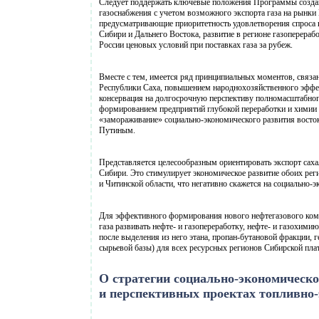
Следует поддержать ключевые положения Программы создани
газоснабжения с учетом возможного экспорта газа на рынки
предусматривающие приоритетность удовлетворения спроса н
Сибири и Дальнего Востока, развитие в регионе газоперераб
России ценовых условий при поставках газа за рубеж.
Вместе с тем, имеется ряд принципиальных моментов, связа
Республики Саха, повышением народнохозяйственного эффек
консервация на долгосрочную перспективу полномасштабног
формированием предприятий глубокой переработки и химии у
«замораживание» социально-экономического развития восток
Путиным.
Представляется целесообразным ориентировать экспорт саха
Сибири. Это стимулирует экономическое развитие обоих рег
и Читинской области, что негативно скажется на социально-
Для эффективного формирования нового нефтегазового комп
газа развивать нефте- и газопереработку, нефте- и газохими
после выделения из него этана, пропан-бутановой фракции, 
сырьевой базы) для всех ресурсных регионов Сибирской пла
О стратегии социально-экономическо
и перспективных проектах топливно-