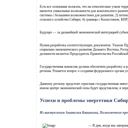
Есть все основания полагать, что на относительно узком те
имеются уникальные возможности для комплексного развития
системы с большими возможностями для развития; 2) потен
сельского хозяйства Сибири; 4) границы с Казахстаном, КН
Будущее — за дальнейшей экономической интеграцией субъе
Нужна разработка соответствующих документов. Указом През
социально-экономического развития Дальнего Востока, Респ
должности является Председатель Правительства Российско
Государственная комиссия должна обеспечить разработку и 
региона. Решается вопрос о создании федерального органа у
Данному региону предстоит серьезная государственная инве
новом центре экономической силы будет представлена, в пе
Успехи и проблемы энергетики Сиби
Из выступления Анатолия Квашнина, Полномочного пред
— В дни, когда мы заверша