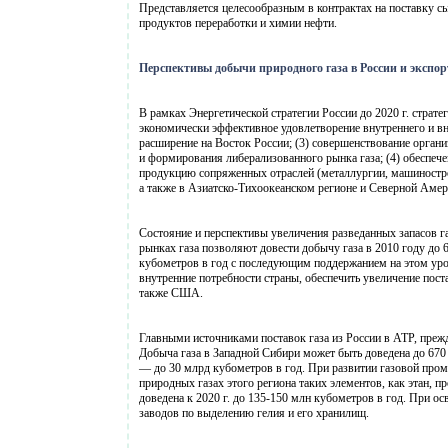
Представляется целесообразным в контрактах на поставку с
продуктов переработки и химии нефти.
Перспективы добычи природного газа в России и экспо
В рамках Энергетической стратегии России до 2020 г. страт
экономически эффективное удовлетворение внутреннего и вне
расширение на Восток России; (3) совершенствование орган
и формирования либерализованного рынка газа; (4) обеспече
продукцию сопряженных отраслей (металлургии, машиностроен
а также в Азиатско-Тихоокеанском регионе и Северной Амер
Состояние и перспективы увеличения разведанных запасов г
рынках газа позволяют довести добычу газа в 2010 году до
кубометров в год с последующим поддержанием на этом уро
внутренние потребности страны, обеспечить увеличение пос
также США.
Главными источниками поставок газа из России в АТР, преж
Добыча газа в Западной Сибири может быть доведена до 670
— до 30 млрд кубометров в год. При развитии газовой про
природных газах этого региона таких элементов, как этан, 
доведена к 2020 г. до 135-150 млн кубометров в год. При 
заводов по выделению гелия и его хранилищ.