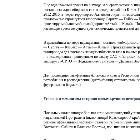
Еще один важный проект по выходу на энергетические рын
поставки западносибирского газа в западные районы Китая.
2012-2015 гг. через территорию Алтайского края и Республ
продолжение строящегося газопровода Барнаул — Бийск —
проектируемой автомобильной дороге «Алтай — Китай». По 
настоящее время не существует технических препятствий для 
В дальнейшем по мере наращивания поставок необходимо с
— Сургут — Кузбасс — Алтай — Китай». Протяженность трас
газопровода для поставок западносибирского газа в южные
г. в исследовании, проведенном по заказу ОАО «Газпром»,
маршруту «СРТО — Подкаменная Тунгуска — Дальний Вос
Для проведения газификации Алтайского края и Республики 
потребления и распределения (дистрибуции) сетевого газа, 
федерального бюджета).
Условия и механизмы создания новых крупных центров
Поскольку подавляющее большинство месторождений углевод
национальной Программы (включающей Красноярский край, 
регионе эффективной нефтяной, газовой, гелиевой промышле
Восточной Сибири и Дальнего Востока, повышения жизненно