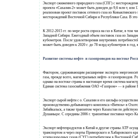
Экспорт сжиженного природного газа (СПГ) с месторождений 
проекта «Сахалин-2» может быть доведен до 9,6 млн т, или 1
реализован проект поставок сетевого газа из Ковыктинского
месторождений Восточной Сибири и Республики Саха. В это 
К 2012-2015 гг. по мере роста спроса на газ в Китае, в том 
Западной Сибири. Ежегодный объем поставок газа из Западно
кубометров. После удовлетворения внутренних потребностей
может быть доведен к 2020 г. до 78 млрд кубометров в год, 
Развитие системы нефте- и газопроводов на востоке Росс
Фактором, сдерживающим расширение экспорта энергоносител
газа, прежде всего, магистральных нефте- и газопроводов. Р
однако на востоке страны в настоящее время система магис
Единая система газоснабжения ОАО «Газпром» — в районе П
Экспорт сырой нефти с о. Сахалин и его шельфа осуществляе
производственно-добывающего комплекса «Витязь» в Охотск
Забайкальск, а также транзитом через Казахстан по действ
Душаньцзе. С середины 2006 г. транзитные поставки через 
Экспорт нефтепродуктов в Китай и другие страны АТР осу
транспортом и через порты Приморского и Хабаровского кра
углеводородных газов (СУГ) потребителям в Восточной Сиби