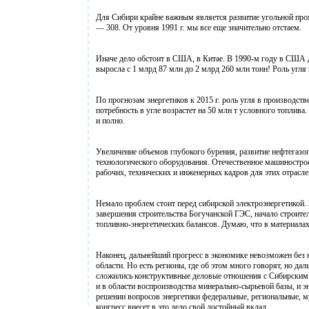
Для Сибири крайне важным является развитие угольной промы
— 308. От уровня 1991 г. мы все еще значительно отстаем.
Иначе дело обстоит в США, в Китае. В 1990-м году в США до
выросла с 1 млрд 87 млн до 2 млрд 260 млн тонн! Роль угля
По прогнозам энергетиков к 2015 г. роль угля в производств
потребность в угле возрастет на 50 млн т условного топлива
и полно.
Увеличение объемов глубокого бурения, развитие нефтегазо
технологического оборудования. Отечественное машиностро
рабочих, технических и инженерных кадров для этих отрасле
Немало проблем стоит перед сибирской электроэнергетикой.
завершения строительства Богучанской ГЭС, начало строите
топливно-энергетических балансов. Думаю, что в материала
Наконец, дальнейший прогресс в экономике невозможен без 
области. Но есть регионы, где об этом много говорят, но дал
сложились конструктивные деловые отношения с Сибирским 
и в области воспроизводства минерально-сырьевой базы, и э
решении вопросов энергетики федеральные, региональные, му
конгресс внесет в это дело свой достойный вклад.