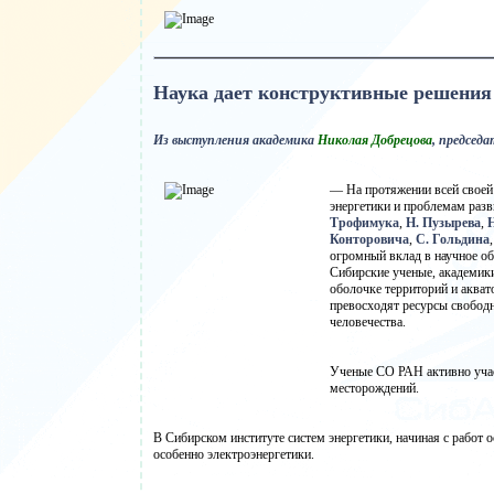
Наука дает конструктивные решения
Из выступления академика
Николая Добрецова
, председ
— На протяжении всей своей
энергетики и проблемам разв
Трофимука
,
Н. Пузырева
,
Н
Конторовича
,
С. Гольдина
,
огромный вклад в научное о
Сибирские ученые, академик
оболочке территорий и акват
превосходят ресурсы свободн
человечества.
Ученые СО РАН активно учас
месторождений.
В Сибирском институте систем энергетики, начиная с работ 
особенно электроэнергетики.