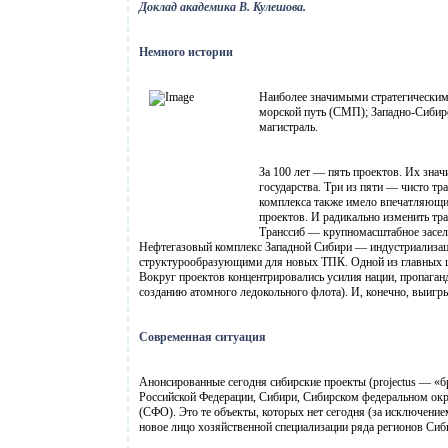
Доклад академика В. Кулешова.
Немного истории
Наиболее значимыми стратегическим
морской путь (СМП); Западно-Сибир
магистраль.
За 100 лет — пять проектов. Их знач
государства. Три из пяти — чисто т
комплекса также имело впечатляющие
проектов. И радикально изменить тр
Транссиб — крупномасштабное засел
Нефтегазовый комплекс Западной Сибири — индустриализаци
структурообразующими для новых ТПК. Одной из главных ц
Вокруг проектов концентрировались усилия нации, пропаган
созданию атомного ледокольного флота). И, конечно, выигр
Современная ситуация
Анонсированные сегодня сибирские проекты (projectus — «бр
Российской Федерации, Сибири, Сибирском федеральном окр
(СФО). Это те объекты, которых нет сегодня (за исключени
новое лицо хозяйственной специализации ряда регионов Сиб