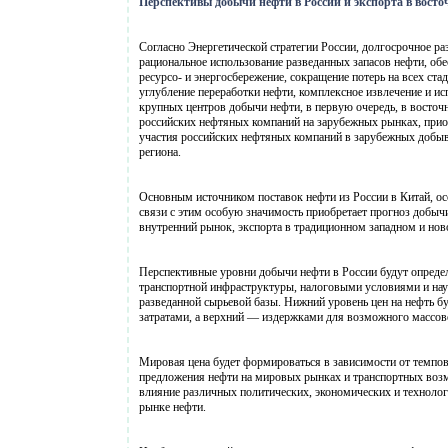
Перспективы добычи нефти в России и экспорта в вост
Согласно Энергетической стратегии России, долгосрочное р
рациональное использование разведанных запасов нефти, о
ресурсо- и энергосбережение, сокращение потерь на всех ста
углубление переработки нефти, комплексное извлечение и и
крупных центров добычи нефти, в первую очередь, в восточ
российских нефтяных компаний на зарубежных рынках, прио
участия российских нефтяных компаний в зарубежных добыв
региона.
Основным источником поставок нефти из России в Китай, о
связи с этим особую значимость приобретает прогноз добычи
внутренний рынок, экспорта в традиционном западном и но
Перспективные уровни добычи нефти в России будут опреде
транспортной инфраструктуры, налоговыми условиями и нау
разведанной сырьевой базы. Нижний уровень цен на нефть 
затратами, а верхний — издержками для возможного массов
Мировая цена будет формироваться в зависимости от темпо
предложения нефти на мировых рынках и транспортных возм
влияние различных политических, экономических и технол
рынке нефти.