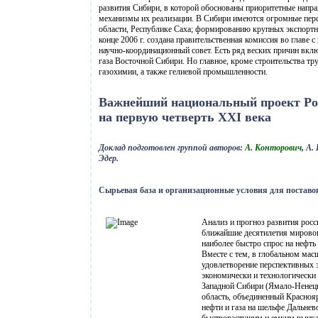
развития Сибири, в которой обоснованы приоритетные напра
механизмы их реализации. В Сибири имеются огромные перс
области, Республике Саха; формированию крупных экспортн
конце 2006 г. создана правительственная комиссия во глав
научно-координационный совет. Есть ряд веских причин вклю
газа Восточной Сибири. Но главное, кроме строительства т
газохимии, а также гелиевой промышленности.
Важнейший национальный проект Ро
на первую четверть XXI века
Доклад подготовлен группой авторов:
А. Конторович
, А.
Эдер.
Сырьевая база и организационные условия для поставок
Анализ и прогноз развития рос
ближайшие десятилетия мировог
наиболее быстро спрос на нефть
Вместе с тем, в глобальном мас
удовлетворение перспективных 
экономически и технологически
Западной Сибири (Ямало-Ненец
область, объединенный Красноя
нефти и газа на шельфе Дальнев